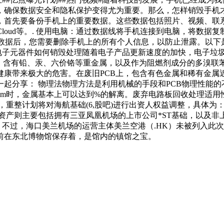
，确保数据安全和隐私保护变得尤为重要。那么，怎样销毁手机
首先要备份手机上的重要数据。这些数据包括照片、视频、联系
rive、iCloud等。. 使用电脑：通过数据线将手机连接到电脑，
份完重要数据后，您需要删除手机上的所有个人信息，以防止泄露。以
旧电子元器件如何销毁处理随着电子产品更新速度的加快，电子垃
，含有铅、汞、六价铬等重金属，以及作为阻燃剂成分的多溴联苯
健康带来极大的危害。在废旧PCB上，包含有色金属和稀有金属
起分享： 物理法物理方法是利用机械的手段和PCB物理性能
m时，金属基本上可以达到%的解离。废弃电路板回收处理适用性
重整计划将对海航基础(6,股吧)进行出资人权益调整，具体为：
资产则主要包括拥有三亚凤凰机场的上市公司*ST基础，以及
。不过，海口美兰机场的运营主体美兰空港（.HK）未被列入此
前在东北博物馆保存着，是馆内的镇馆之宝。