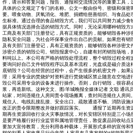
作，请示和答复问题，报告、通报和交流情况等的重要工具，
具体的公文规定了专门的名称。公文一般由份号、密级和保密
要。喂食动物、厌氧消化、堆肥、捐赠给慈善组织、与食品处
生标准。通过合理的食品销毁方式，我们可以共同努力减少食
据具体情况选择合适的销毁方式。同时，无论采用哪种销毁方
工商及有关部门注册登记，具有正规资质的，能够销毁各种涉
隐私安全问题，为社会环保事业作出自己的贡献。如果您有销
及有关部门注册登记，具有正规资质的，能够销毁各种涉密文
涉密介质的销毁公司。销毁报废中心，自建有封闭销毁场地，
料吨以上。本公司有严格的销毁处理流程，整个销毁过程全程
要询问好自己文件销毁程序以及基本流程，光盘或是磁介质这
底销毁？公司在经营的过程中，会产生很多的机密文件，如果
理：采用专业的焚烧炉对资料进行焚烧城区禁止随意在空地进
毁公司采用专业的设备来进行操作。否则，自行销毁，很容易
浆，再造新纸。这种文文、图/羊城晚报全媒体记者 文聪 通
站家，对间违规住人房间责令现场搬离，查封间违规住人房
规住人、电线乱接乱接、安全出口、疏散通道不畅、消防设施
改正的责令限期整改并做好跟踪落实。 通报了近期再生资
期再生资源回收行业火灾事故情况，对长安辖区特别是三小场
是要严格履行好行业监管和属地管理责任，敦促废品回收站点
要加大宣传教育，充分利用各种载体，开展形式多样的宣传和警
财的别看人家收废品行业辛苦 人家是有几率发财的#超能新星