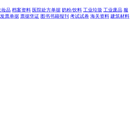
化妆品
档案资料
医院处方单据
奶粉/饮料
工业垃圾
工业废品
服
发票单据
票据凭证
图书书籍报刊
考试试卷
海关资料
建筑材料