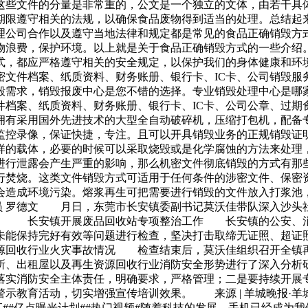
这些文件的分量是非常重的，公文是一个独立的文体，由若干具
期限遵守相关的法规，以确保食品废物得到适当的处理。总结起
理公司合作以及遵守当地法律和规定都是常见的食品正确销毁方
物浪费，保护环境。以上就是关于食品正确销毁方式的一些介绍
式，都应严格遵守相关的安全规定，以保护我们的身体健康和环
密文件档案、纸质资料、财务账册、银行卡、IC卡、公司销毁服
毁需求，销毁报废中心是您不错的选择。专业销毁处理中心是哪
件档案、纸质资料、财务账册、银行卡、IC卡、公司公章、过期
拥有采用国外先进技术的大型全自动破碎机，压缩打包机，配备
监控录像，保证快捷，专注。且可以开具销毁业务的正规销毁证
样的载体，必要的时候可以采取烧毁或是化学腐蚀的方法来处理
进行泄露会产生严重的影响，那么机密文件彻底销毁的方式有那
行焚烧。这类文件销毁方式可适用于任何条件的涉密文件、保密
会造成环境污染。熔浆再生可把需要进行销毁的文件放入打浆池
讯员 罗德文 月日，东莞市长安镇委副书记莫沃佳带队深入沙
间。 长安镇开展废品回收站专项整治工作 长安镇的公安、消
未能保持完好有效等问题进行检查，坚决打击取缔无证照、超证
源回收行业火灾事故情况 检查结束后，莫沃佳组织召开全镇再
所、出租屋以及再生资源回收行业消防安全形势进行了深入分
落实消防安全主体责任，明确要求，严格管理；二是要持续开展
示教育活动，切实增强宣传培训效果。 来源 | 羊城晚报·羊城
汇##亿点曝光计划##热门视频#随着科技的发展，手机已经成为