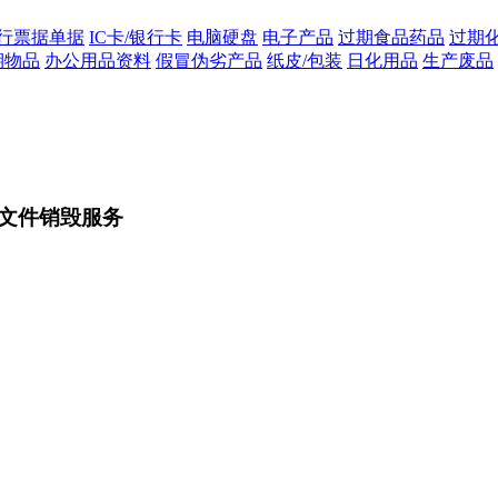
行票据单据
IC卡/银行卡
电脑硬盘
电子产品
过期食品药品
过期
期物品
办公用品资料
假冒伪劣产品
纸皮/包装
日化用品
生产废品
文件销毁服务