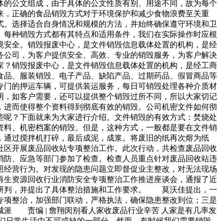
体的公文组成，由于具体的公文性质有别、用途不同，故为每个
来，正确的食品销毁方式对于环境保护和减少食物浪费至关重
式。选择适合自身情况和规模的方法，并始终确保遵守环境和卫
。每种销毁方式都有其特点和适用条件，我们在实际操作时应根
境安全。销毁报废中心，是文件销毁信息载体处置的机构，是经
务公司，为客户提供安全、高效、专业的销毁服务，为客户解决
家？销毁报废中心，是文件销毁信息载体处置的机构，是经工商
食品、服装销毁、电子产品、缺陷产品、过期药品、假冒商品等
专门的押运车辆，可提供装运服务，每日可销毁处理各种介质材
明，如客户需要，还可以提供整个销毁过所不同，所以大家切记
，进而使得整个资料得到彻底有效的销毁。公司机密文件如何彻
些呢？下面就来为大家进行介绍。文件销毁的有效方式：焚烧处
资料、机密档案的销毁。但是，这种方式，一般都是要在文件销
，通过搅拌机打碎，最后成泥，成浆。将废旧的纸再次熔为纸
头社区开展废品回收站专项整治工作。此次行动，共检查废品回收
防、应急等部门参加了检查。检查人员重点针对废品回收站违
照经营行为。对发现的隐患问题立即督促业主整改，对无法现场
生资源回收行业消防安全专项整治工作推进座谈会，通报了近
析研判，并提出了具体整治措施和工作要求。 莫沃佳提出，一
专项整治，加强部门联动，严格执法，确保隐患整改到位；三是
派 责编 | 詹翔闵别看人家收废品行业辛苦 人家是有几率发
我们日常生活中不可或缺的一部分。然而，有时候我们需要销毁