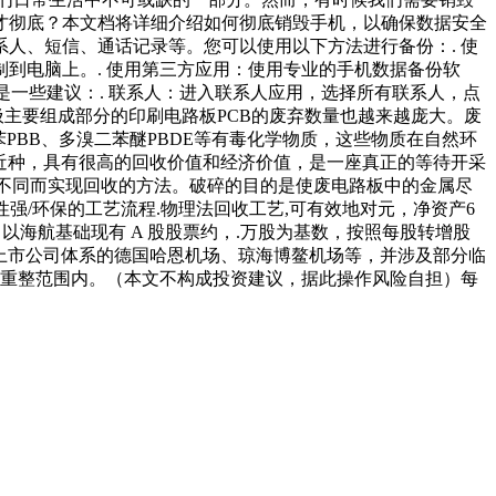
才彻底？本文档将详细介绍如何彻底销毁手机，以确保数据安全
人、短信、通话记录等。您可以使用以下方法进行备份：. 使
将数据复制到电脑上。. 使用第三方应用：使用专业的手机数据备份软
下是一些建议：. 联系人：进入联系人应用，选择所有联系人，点
圾主要组成部分的印刷电路板PCB的废弃数量也越来越庞大。废
PBB、多溴二苯醚PBDE等有毒化学物质，这些物质在自然环
近种，具有很高的回收价值和经济价值，是一座真正的等待开采
的不同而实现回收的方法。破碎的目的是使废电路板中的金属尽
强/环保的工艺流程.物理法回收工艺,可有效地对元，净资产6
以海航基础现有 A 股股票约，.万股为基数，按照每股转增股
非上市公司体系的德国哈恩机场、琼海博鳌机场等，并涉及部分临
次重整范围内。（本文不构成投资建议，据此操作风险自担）每