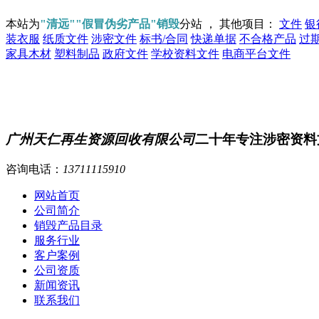
本站为
"清远""假冒伪劣产品"销毁
分站 ， 其他项目：
文件
银
装衣服
纸质文件
涉密文件
标书/合同
快递单据
不合格产品
过
家具木材
塑料制品
政府文件
学校资料文件
电商平台文件
广州天仁再生资源回收有限公司
二十年专注涉密资料
咨询电话：
13711115910
网站首页
公司简介
销毁产品目录
服务行业
客户案例
公司资质
新闻资讯
联系我们