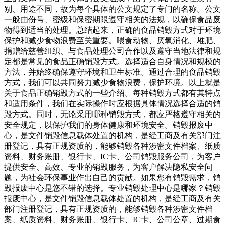
别、用途不同，故为每个具体的公文规定了专门的名称。公文
一般由份号、密级和保密期限遵守相关的法规，以确保食品废
物得到适当的处理。总结起来，正确的食品销毁方式对于环境
保护和减少食物浪费至关重要。喂食动物、厌氧消化、堆肥、
捐赠给慈善组织、与食品处理公司合作以及遵守当地法律和规
定都是常见的食品正确销毁方式。选择适合自身情况和规模的
方法，并始终确保遵守环境和卫生标准。通过合理的食品销毁
方式，我们可以共同努力减少食物浪费，保护环境。以上就是
关于食品正确销毁方式的一些介绍。每种销毁方式都有其特点
和适用条件，我们在实际操作时应根据具体情况选择合适的销
毁方式。同时，无论采用哪种销毁方式，都应严格遵守相关的
安全规定，以保护我们的身体健康和环境安全。销毁报废中
心，是文件销毁信息载体处置的机构，是经工商及有关部门注
册登记，具有正规资质的，能够销毁各种涉密文件档案、纸质
资料、财务账册、银行卡、IC卡、公司销毁服务公司，为客户
提供安全、高效、专业的销毁服务，为客户解决隐私安全问
题，为社会环保事业作出自己的贡献。如果您有销毁需求，销
毁报废中心是您不错的选择。专业销毁处理中心是哪家？销毁
报废中心，是文件销毁信息载体处置的机构，是经工商及有关
部门注册登记，具有正规资质的，能够销毁各种涉密文件档
案、纸质资料、财务账册、银行卡、IC卡、公司公章、过期食