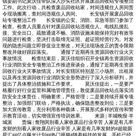
镇委副书记莫沃佳带队深入沙头社区开展废品回收站专项整治
工作。此次行动，共检查废品回收站家，对间违规住人房间责
令现场搬离，查封间违规住人房间。 长安镇开展废品回收
站专项整治工作 长安镇的公安、消防、应急等部门参加了
检查。检查人员重点针对废品回收站违规住人、电线乱接乱
接、安全出口、疏散通道不畅、消防设施未能保持完好有效等
问题进行检查，坚决打击取缔无证照、超证照经营行为。对发
现的隐患问题立即督促业主整改，对无法现场改正的责令限期
整改并做好跟踪落实。 通报了近期再生资源回收行业火灾
事故情况 检查结束后，莫沃佳组织召开全镇再生资源回收
行业消防安全专项整治工作推进座谈会，通报了近期再生资源
回收行业火灾事故情况，对长安辖区特别是三小场所、出租屋
以及再生资源回收行业消防安全形势进行了深入分析研判，并
提出了具体整治措施和工作要求。 莫沃佳提出，一是要严
格履行好行业监管和属地管理责任，敦促废品回收站点落实消
防安全主体责任，明确要求，严格管理；二是要持续开展专项
整治，加强部门联动，严格执法，确保隐患整改到位；三是要
加大宣传教育，充分利用各种载体，开展形式多样的宣传和警
示教育活动，切实增强宣传培训效果。 来源 | 羊城晚报·羊
城派 责编 | 詹翔闵别看人家收废品行业辛苦 人家是有几率
发财的别看人家收废品行业辛苦 人家是有几率发财的#超能新
星汇##亿点曝光计划##热门视频#随着科技的发展，手机已经