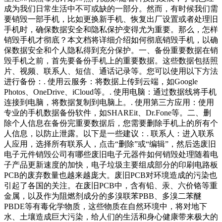
成为我们日常生活中不可或缺的一部分。然而，有时候我们需
要销毁一部手机，比如更换新手机、恢复出厂设置或者处理旧
手机时，确保数据安全和隐私保护变得尤为重要。那么，怎样
销毁手机才彻底？本文档将详细介绍如何彻底销毁手机，以确
保数据安全和个人隐私得到充分保护。一、备份重要数据在销
毁手机之前，首先要备份手机上的重要数据。这些数据包括照
片、视频、联系人、短信、通话记录等。您可以使用以下方法
进行备份：. 使用云服务：将数据上传到云端，如Google
Photos、OneDrive、iCloud等。. 使用电脑：通过数据线将手机
连接到电脑，将数据复制到电脑上。. 使用第三方应用：使用
专业的手机数据备份软件，如SHAREit、Dr.Fone等。二、删
除个人信息在备份完重要数据后，您需要删除手机上的所有个
人信息，以防止泄露。以下是一些建议：. 联系人：进入联系
人应用，选择所有联系人，点击“删除”或“编辑”，然后选废旧
电子元件销毁公司有哪些废旧电子元器件如何销毁处理随着电
子产品更新速度的加快，电子垃圾主要组成部分的印刷电路板
PCB的废弃数量也越来越庞大。废旧PCB对环境造成的污染也
引起了各国的关注。在废旧PCB中，含有铅、汞、六价铬等重
金属，以及作为阻燃剂成分的多溴联苯PBB、多溴二苯醚
PBDE等有毒化学物质，这些物质在自然环境中，将对地下
水、土壤造成巨大污染，给人们的生活和身心健康带来极大的