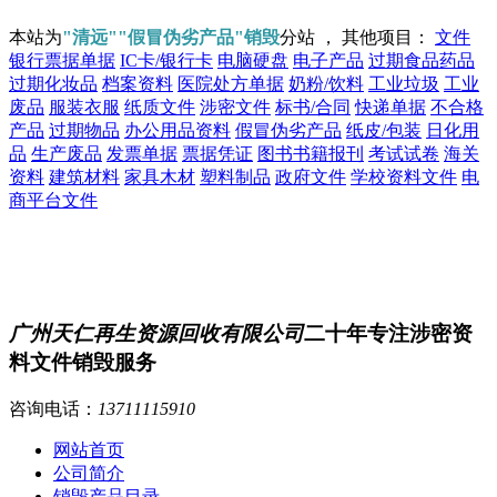
本站为
"清远""假冒伪劣产品"销毁
分站 ， 其他项目：
文件
银行票据单据
IC卡/银行卡
电脑硬盘
电子产品
过期食品药品
过期化妆品
档案资料
医院处方单据
奶粉/饮料
工业垃圾
工业
废品
服装衣服
纸质文件
涉密文件
标书/合同
快递单据
不合格
产品
过期物品
办公用品资料
假冒伪劣产品
纸皮/包装
日化用
品
生产废品
发票单据
票据凭证
图书书籍报刊
考试试卷
海关
资料
建筑材料
家具木材
塑料制品
政府文件
学校资料文件
电
商平台文件
广州天仁再生资源回收有限公司
二十年专注涉密资
料文件销毁服务
咨询电话：
13711115910
网站首页
公司简介
销毁产品目录