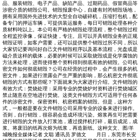
品、服装销毁、电子产品、缺陷产品、过期药品、假冒商品等
涉密介质的销毁公司。销毁报废中心，自建有封闭销毁场地，
拥有采用国外先进技术的大型全自动破碎机，压缩打包机，配
备专门的押运车辆，可提供装运服务，每日可销毁处理各种介
质材料吨以上。本公司有严格的销毁处理流程，整个销毁过程
全程监控录像，保证快捷，专注。且可以开具销毁业务的正规
销毁证明，如客户需要，还可以提供整个销毁过所不同，所以
大家切记要询问好自己文件销毁程序以及基本流程，光盘或是
磁介质这样的载体，必要的时候可以采取烧毁或是化学腐蚀的
方法来处理，进而使得整个资料得到彻底有效的销毁。公司机
密文件如何彻底销毁？公司在经营的过程中，会产生很多的机
密文件，如果进行泄露会产生严重的影响，那么机密文件彻底
销毁的方式有那些呢？下面就来为大家进行介绍。文件销毁的
有效方式：焚烧处理：采用专业的焚烧炉对资料进行焚烧城区
禁止随意在空地进行焚烧。这类文件销毁方式可适用于任何条
件的涉密文件、保密资料、机密档案的销毁。但是，这种方
式，一般都是要在文件销毁公司采用专业的设备来进行操作。
否则，自行销毁，很容易会造成环境污染。熔浆再生可把需要
进行销毁的文件放入打浆池，通过搅拌机打碎，最后成泥，成
浆。将废旧的纸再次熔为纸浆，再造新纸。这种文文、图/羊
城晚报全媒体记者 文聪 通讯员 罗德文 月日，东莞市长安