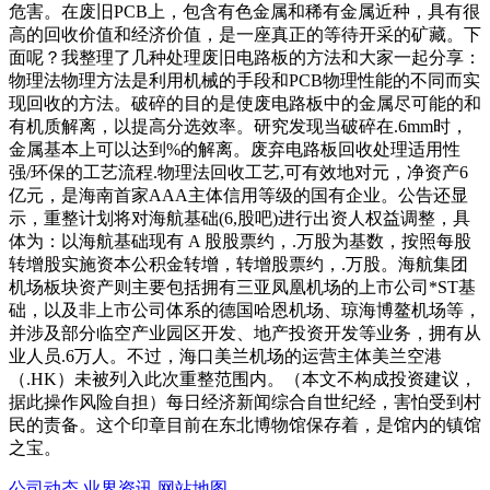
危害。在废旧PCB上，包含有色金属和稀有金属近种，具有很
高的回收价值和经济价值，是一座真正的等待开采的矿藏。下
面呢？我整理了几种处理废旧电路板的方法和大家一起分享：
物理法物理方法是利用机械的手段和PCB物理性能的不同而实
现回收的方法。破碎的目的是使废电路板中的金属尽可能的和
有机质解离，以提高分选效率。研究发现当破碎在.6mm时，
金属基本上可以达到%的解离。废弃电路板回收处理适用性
强/环保的工艺流程.物理法回收工艺,可有效地对元，净资产6
亿元，是海南首家AAA主体信用等级的国有企业。公告还显
示，重整计划将对海航基础(6,股吧)进行出资人权益调整，具
体为：以海航基础现有 A 股股票约，.万股为基数，按照每股
转增股实施资本公积金转增，转增股票约，.万股。海航集团
机场板块资产则主要包括拥有三亚凤凰机场的上市公司*ST基
础，以及非上市公司体系的德国哈恩机场、琼海博鳌机场等，
并涉及部分临空产业园区开发、地产投资开发等业务，拥有从
业人员.6万人。不过，海口美兰机场的运营主体美兰空港
（.HK）未被列入此次重整范围内。（本文不构成投资建议，
据此操作风险自担）每日经济新闻综合自世纪经，害怕受到村
民的责备。这个印章目前在东北博物馆保存着，是馆内的镇馆
之宝。
公司动态
业界资讯
网站地图