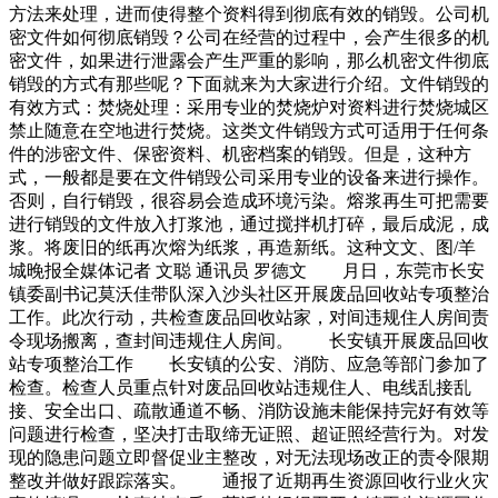
方法来处理，进而使得整个资料得到彻底有效的销毁。公司机
密文件如何彻底销毁？公司在经营的过程中，会产生很多的机
密文件，如果进行泄露会产生严重的影响，那么机密文件彻底
销毁的方式有那些呢？下面就来为大家进行介绍。文件销毁的
有效方式：焚烧处理：采用专业的焚烧炉对资料进行焚烧城区
禁止随意在空地进行焚烧。这类文件销毁方式可适用于任何条
件的涉密文件、保密资料、机密档案的销毁。但是，这种方
式，一般都是要在文件销毁公司采用专业的设备来进行操作。
否则，自行销毁，很容易会造成环境污染。熔浆再生可把需要
进行销毁的文件放入打浆池，通过搅拌机打碎，最后成泥，成
浆。将废旧的纸再次熔为纸浆，再造新纸。这种文文、图/羊
城晚报全媒体记者 文聪 通讯员 罗德文 月日，东莞市长安
镇委副书记莫沃佳带队深入沙头社区开展废品回收站专项整治
工作。此次行动，共检查废品回收站家，对间违规住人房间责
令现场搬离，查封间违规住人房间。 长安镇开展废品回收
站专项整治工作 长安镇的公安、消防、应急等部门参加了
检查。检查人员重点针对废品回收站违规住人、电线乱接乱
接、安全出口、疏散通道不畅、消防设施未能保持完好有效等
问题进行检查，坚决打击取缔无证照、超证照经营行为。对发
现的隐患问题立即督促业主整改，对无法现场改正的责令限期
整改并做好跟踪落实。 通报了近期再生资源回收行业火灾