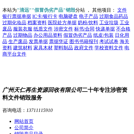
本站为
"清远""假冒伪劣产品"销毁
分站 ， 其他项目：
文件
银行票据单据
IC卡/银行卡
电脑硬盘
电子产品
过期食品药品
过期化妆品
档案资料
医院处方单据
奶粉/饮料
工业垃圾
工业
废品
服装衣服
纸质文件
涉密文件
标书/合同
快递单据
不合格
产品
过期物品
办公用品资料
假冒伪劣产品
纸皮/包装
日化用
品
生产废品
发票单据
票据凭证
图书书籍报刊
考试试卷
海关
资料
建筑材料
家具木材
塑料制品
政府文件
学校资料文件
电
商平台文件
广州天仁再生资源回收有限公司
二十年专注涉密资
料文件销毁服务
咨询电话：
13711115910
网站首页
公司简介
销毁产品目录