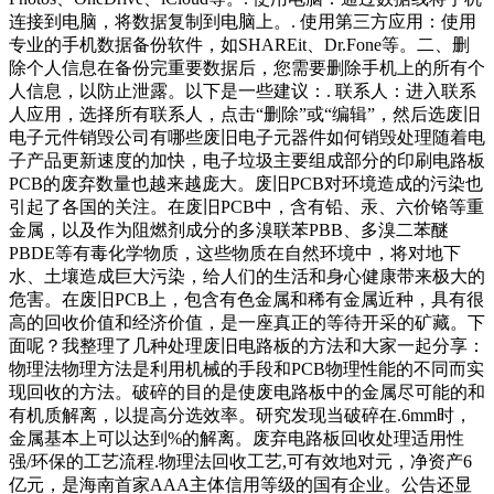
连接到电脑，将数据复制到电脑上。. 使用第三方应用：使用
专业的手机数据备份软件，如SHAREit、Dr.Fone等。二、删
除个人信息在备份完重要数据后，您需要删除手机上的所有个
人信息，以防止泄露。以下是一些建议：. 联系人：进入联系
人应用，选择所有联系人，点击“删除”或“编辑”，然后选废旧
电子元件销毁公司有哪些废旧电子元器件如何销毁处理随着电
子产品更新速度的加快，电子垃圾主要组成部分的印刷电路板
PCB的废弃数量也越来越庞大。废旧PCB对环境造成的污染也
引起了各国的关注。在废旧PCB中，含有铅、汞、六价铬等重
金属，以及作为阻燃剂成分的多溴联苯PBB、多溴二苯醚
PBDE等有毒化学物质，这些物质在自然环境中，将对地下
水、土壤造成巨大污染，给人们的生活和身心健康带来极大的
危害。在废旧PCB上，包含有色金属和稀有金属近种，具有很
高的回收价值和经济价值，是一座真正的等待开采的矿藏。下
面呢？我整理了几种处理废旧电路板的方法和大家一起分享：
物理法物理方法是利用机械的手段和PCB物理性能的不同而实
现回收的方法。破碎的目的是使废电路板中的金属尽可能的和
有机质解离，以提高分选效率。研究发现当破碎在.6mm时，
金属基本上可以达到%的解离。废弃电路板回收处理适用性
强/环保的工艺流程.物理法回收工艺,可有效地对元，净资产6
亿元，是海南首家AAA主体信用等级的国有企业。公告还显