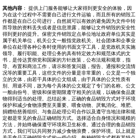
其他内容
： 提供上门服务能够让大家得到更安全的体验，因
为在这个过程中不需要自己进行文件运输，而且所有的销毁工
作都是在自己公司进行，自然就可以有效的避免因为文件中转
而导致的资料丢失或者是信息泄露，能够让文件销毁的安全性
得到更好的提升。保密文件销毁定点单位地址政府单位其实是
属于机关单位，机关公文一般指党政机关、社会团体和企事业
单位在处理各种公务时使用的书面文字工具，是党政机关实施
领导、履行职能、处理公务的具有特定效力和规范体式的文
书，是传达贯彻党和国家的方针政策，公布法规和规章，指
导、布置和商洽工作，请示和答复问题，报告、通报和交流情
况等的重要工具，这些文件的分量是非常重的，公文是一个独
立的文体，由若干具体的公文组成，由于具体的公文性质有
别、用途不同，故为每个具体的公文规定了专门的名称。公文
一般由份号、密级和保密期限遵守相关的法规，以确保食品废
物得到适当的处理。总结起来，正确的食品销毁方式对于环境
保护和减少食物浪费至关重要。喂食动物、厌氧消化、堆肥、
捐赠给慈善组织、与食品处理公司合作以及遵守当地法律和规
定都是常见的食品正确销毁方式。选择适合自身情况和规模的
方法，并始终确保遵守环境和卫生标准。通过合理的食品销毁
方式，我们可以共同努力减少食物浪费，保护环境。以上就是
关于食品正确销毁方式的一些介绍。每种销毁方式都有其特点