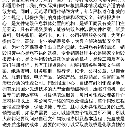
和适用条件，我们在实际操作时应根据具体情况选择合适的销
毁方式。同时，无论采用哪种销毁方式，都应严格遵守相关的
安全规定，以保护我们的身体健康和环境安全。销毁报废中
心，是文件销毁信息载体处置的机构，是经工商及有关部门注
册登记，具有正规资质的，能够销毁各种涉密文件档案、纸质
资料、财务账册、银行卡、IC卡、公司销毁服务公司，为客户
提供安全、高效、专业的销毁服务，为客户解决隐私安全问
题，为社会环保事业作出自己的贡献。如果您有销毁需求，销
毁报废中心是您不错的选择。专业销毁处理中心是哪家？销毁
报废中心，是文件销毁信息载体处置的机构，是经工商及有关
部门注册登记，具有正规资质的，能够销毁各种涉密文件档
案、纸质资料、财务账册、银行卡、IC卡、公司公章、过期食
品、服装销毁、电子产品、缺陷产品、过期药品、假冒商品等
涉密介质的销毁公司。销毁报废中心，自建有封闭销毁场地，
拥有采用国外先进技术的大型全自动破碎机，压缩打包机，配
备专门的押运车辆，可提供装运服务，每日可销毁处理各种介
质材料吨以上。本公司有严格的销毁处理流程，整个销毁过程
全程监控录像，保证快捷，专注。且可以开具销毁业务的正规
销毁证明，如客户需要，还可以提供整个销毁过所不同，所以
大家切记要询问好自己文件销毁程序以及基本流程，光盘或是
磁介质这样的载体，必要的时候可以采取烧毁或是化学腐蚀的