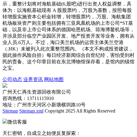
示，重整计划将对海航基础(6,股吧)进行出资人权益调整，具
体为：以海航基础现有 A 股股票约，.万股为基数，按照每股
转增股实施资本公积金转增，转增股票约，.万股。海航集团
机场板块资产则主要包括拥有三亚凤凰机场的上市公司*ST基
础，以及非上市公司体系的德国哈恩机场、琼海博鳌机场等，
并涉及部分临空产业园区开发、地产投资开发等业务，拥有从
业人员.6万人。不过，海口美兰机场的运营主体美兰空港
（.HK）未被列入此次重整范围内。（本文不构成投资建议，
据此操作风险自担）每日经济新闻综合自世纪经，害怕受到村
民的责备。这个印章目前在东北博物馆保存着，是馆内的镇馆
之宝。
公司动态
业界资讯
网站地图
广州天仁再生资源回收有限公司
咨询热线：13711115910
地址：广州市天河区小新塘横圳路10号
Sitemap
Sitemap.xml
Copyright 2025 All Rights Reserved
微信客服
天仁密销，自成立之始便反复探索：