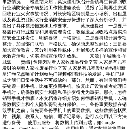
事故情况 检查结束后，莫沃佳组织召开全镇再生资源回收
行业消防安全专项整治工作推进座谈会，通报了近期再生资源
回收行业火灾事故情况，对长安辖区特别是三小场所、出租屋
以及再生资源回收行业消防安全形势进行了深入分析研判，并
提出了具体整治措施和工作要求。 莫沃佳提出，一是要严
格履行好行业监管和属地管理责任，敦促废品回收站点落实消
防安全主体责任，明确要求，严格管理；二是要持续开展专项
整治，加强部门联动，严格执法，确保隐患整改到位；三是要
加大宣传教育，充分利用各种载体，开展形式多样的宣传和警
示教育活动，切实增强宣传培训效果。 来源 | 羊城晚报·羊
城派 责编 | 詹翔闵别看人家收废品行业辛苦 人家是有几率
发财的别看人家收废品行业辛苦 人家是有几率发财的#超能新
星汇##亿点曝光计划##热门视频#随着科技的发展，手机已经
成为我们日常生活中不可或缺的一部分。然而，有时候我们需
要销毁一部手机，比如更换新手机、恢复出厂设置或者处理旧
手机时，确保数据安全和隐私保护变得尤为重要。那么，怎样
销毁手机才彻底？本文档将详细介绍如何彻底销毁手机，以确
保数据安全和个人隐私得到充分保护。一、备份重要数据在销
毁手机之前，首先要备份手机上的重要数据。这些数据包括照
片、视频、联系人、短信、通话记录等。您可以使用以下方法
进行备份：. 使用云服务：将数据上传到云端，如Google
Photos、OneDrive、iCloud等。. 使用电脑：通过数据线将手机