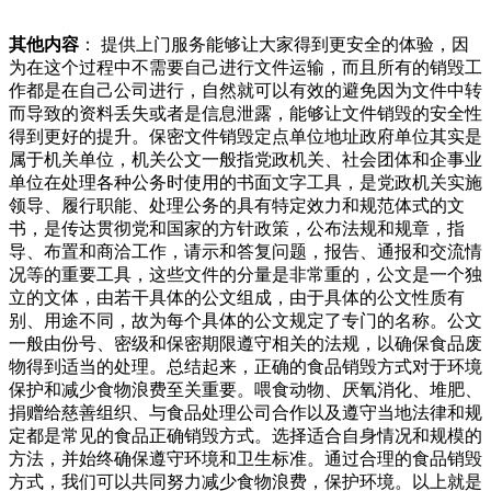
其他内容
： 提供上门服务能够让大家得到更安全的体验，因
为在这个过程中不需要自己进行文件运输，而且所有的销毁工
作都是在自己公司进行，自然就可以有效的避免因为文件中转
而导致的资料丢失或者是信息泄露，能够让文件销毁的安全性
得到更好的提升。保密文件销毁定点单位地址政府单位其实是
属于机关单位，机关公文一般指党政机关、社会团体和企事业
单位在处理各种公务时使用的书面文字工具，是党政机关实施
领导、履行职能、处理公务的具有特定效力和规范体式的文
书，是传达贯彻党和国家的方针政策，公布法规和规章，指
导、布置和商洽工作，请示和答复问题，报告、通报和交流情
况等的重要工具，这些文件的分量是非常重的，公文是一个独
立的文体，由若干具体的公文组成，由于具体的公文性质有
别、用途不同，故为每个具体的公文规定了专门的名称。公文
一般由份号、密级和保密期限遵守相关的法规，以确保食品废
物得到适当的处理。总结起来，正确的食品销毁方式对于环境
保护和减少食物浪费至关重要。喂食动物、厌氧消化、堆肥、
捐赠给慈善组织、与食品处理公司合作以及遵守当地法律和规
定都是常见的食品正确销毁方式。选择适合自身情况和规模的
方法，并始终确保遵守环境和卫生标准。通过合理的食品销毁
方式，我们可以共同努力减少食物浪费，保护环境。以上就是