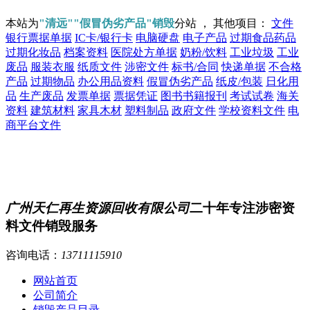
本站为
"清远""假冒伪劣产品"销毁
分站 ， 其他项目：
文件
银行票据单据
IC卡/银行卡
电脑硬盘
电子产品
过期食品药品
过期化妆品
档案资料
医院处方单据
奶粉/饮料
工业垃圾
工业
废品
服装衣服
纸质文件
涉密文件
标书/合同
快递单据
不合格
产品
过期物品
办公用品资料
假冒伪劣产品
纸皮/包装
日化用
品
生产废品
发票单据
票据凭证
图书书籍报刊
考试试卷
海关
资料
建筑材料
家具木材
塑料制品
政府文件
学校资料文件
电
商平台文件
广州天仁再生资源回收有限公司
二十年专注涉密资
料文件销毁服务
咨询电话：
13711115910
网站首页
公司简介
销毁产品目录