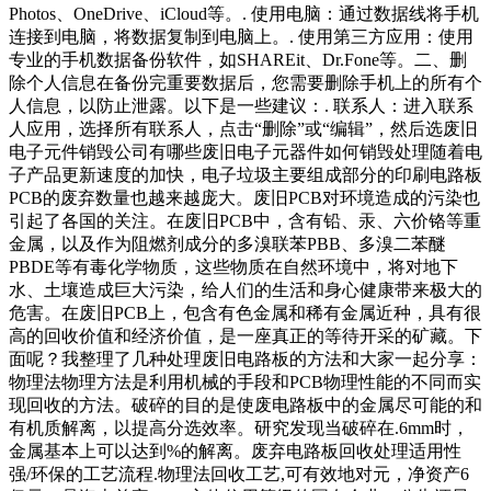
Photos、OneDrive、iCloud等。. 使用电脑：通过数据线将手机
连接到电脑，将数据复制到电脑上。. 使用第三方应用：使用
专业的手机数据备份软件，如SHAREit、Dr.Fone等。二、删
除个人信息在备份完重要数据后，您需要删除手机上的所有个
人信息，以防止泄露。以下是一些建议：. 联系人：进入联系
人应用，选择所有联系人，点击“删除”或“编辑”，然后选废旧
电子元件销毁公司有哪些废旧电子元器件如何销毁处理随着电
子产品更新速度的加快，电子垃圾主要组成部分的印刷电路板
PCB的废弃数量也越来越庞大。废旧PCB对环境造成的污染也
引起了各国的关注。在废旧PCB中，含有铅、汞、六价铬等重
金属，以及作为阻燃剂成分的多溴联苯PBB、多溴二苯醚
PBDE等有毒化学物质，这些物质在自然环境中，将对地下
水、土壤造成巨大污染，给人们的生活和身心健康带来极大的
危害。在废旧PCB上，包含有色金属和稀有金属近种，具有很
高的回收价值和经济价值，是一座真正的等待开采的矿藏。下
面呢？我整理了几种处理废旧电路板的方法和大家一起分享：
物理法物理方法是利用机械的手段和PCB物理性能的不同而实
现回收的方法。破碎的目的是使废电路板中的金属尽可能的和
有机质解离，以提高分选效率。研究发现当破碎在.6mm时，
金属基本上可以达到%的解离。废弃电路板回收处理适用性
强/环保的工艺流程.物理法回收工艺,可有效地对元，净资产6