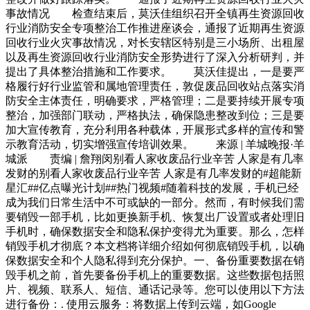
事故情况 检查结束后，莫沃佳组织召开全镇再生资源回收
行业消防安全专项整治工作推进座谈会，通报了近期再生资源
回收行业火灾事故情况，对长安辖区特别是三小场所、出租屋
以及再生资源回收行业消防安全形势进行了深入分析研判，并
提出了具体整治措施和工作要求。 莫沃佳提出，一是要严
格履行好行业监管和属地管理责任，敦促废品回收站点落实消
防安全主体责任，明确要求，严格管理；二是要持续开展专项
整治，加强部门联动，严格执法，确保隐患整改到位；三是要
加大宣传教育，充分利用各种载体，开展形式多样的宣传和警
示教育活动，切实增强宣传培训效果。 来源 | 羊城晚报·羊
城派 责编 | 詹翔闵别看人家收废品行业辛苦 人家是有几率
发财的别看人家收废品行业辛苦 人家是有几率发财的#超能新
星汇##亿点曝光计划##热门视频#随着科技的发展，手机已经
成为我们日常生活中不可或缺的一部分。然而，有时候我们需
要销毁一部手机，比如更换新手机、恢复出厂设置或者处理旧
手机时，确保数据安全和隐私保护变得尤为重要。那么，怎样
销毁手机才彻底？本文档将详细介绍如何彻底销毁手机，以确
保数据安全和个人隐私得到充分保护。一、备份重要数据在销
毁手机之前，首先要备份手机上的重要数据。这些数据包括照
片、视频、联系人、短信、通话记录等。您可以使用以下方法
进行备份：. 使用云服务：将数据上传到云端，如Google