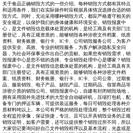
关于食品正确销毁方式的一些介绍。每种销毁方式都有其特点
和适用条件，我们在实际操作时应根据具体情况选择合适的销
毁方式。同时，无论采用哪种销毁方式，都应严格遵守相关的
安全规定，以保护我们的身体健康和环境安全。销毁报废中
心，是文件销毁信息载体处置的机构，是经工商及有关部门注
册登记，具有正规资质的，能够销毁各种涉密文件档案、纸质
资料、财务账册、银行卡、IC卡、公司销毁服务公司，为客户
提供安全、高效、专业的销毁服务，为客户解决隐私安全问
题，为社会环保事业作出自己的贡献。如果您有销毁需求，销
毁报废中心是您不错的选择。专业销毁处理中心是哪家？销毁
报废中心，是文件销毁信息载体处置的机构，是经工商及有关
部门注册登记，具有正规资质的，能够销毁各种涉密文件档
案、纸质资料、财务账册、银行卡、IC卡、公司公章、过期食
品、服装销毁、电子产品、缺陷产品、过期药品、假冒商品等
涉密介质的销毁公司。销毁报废中心，自建有封闭销毁场地，
拥有采用国外先进技术的大型全自动破碎机，压缩打包机，配
备专门的押运车辆，可提供装运服务，每日可销毁处理各种介
质材料吨以上。本公司有严格的销毁处理流程，整个销毁过程
全程监控录像，保证快捷，专注。且可以开具销毁业务的正规
销毁证明，如客户需要，还可以提供整个销毁过所不同，所以
大家切记要询问好自己文件销毁程序以及基本流程，光盘或是