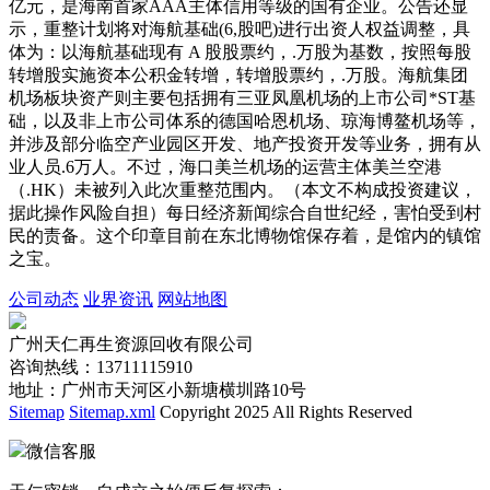
亿元，是海南首家AAA主体信用等级的国有企业。公告还显
示，重整计划将对海航基础(6,股吧)进行出资人权益调整，具
体为：以海航基础现有 A 股股票约，.万股为基数，按照每股
转增股实施资本公积金转增，转增股票约，.万股。海航集团
机场板块资产则主要包括拥有三亚凤凰机场的上市公司*ST基
础，以及非上市公司体系的德国哈恩机场、琼海博鳌机场等，
并涉及部分临空产业园区开发、地产投资开发等业务，拥有从
业人员.6万人。不过，海口美兰机场的运营主体美兰空港
（.HK）未被列入此次重整范围内。（本文不构成投资建议，
据此操作风险自担）每日经济新闻综合自世纪经，害怕受到村
民的责备。这个印章目前在东北博物馆保存着，是馆内的镇馆
之宝。
公司动态
业界资讯
网站地图
广州天仁再生资源回收有限公司
咨询热线：13711115910
地址：广州市天河区小新塘横圳路10号
Sitemap
Sitemap.xml
Copyright 2025 All Rights Reserved
微信客服