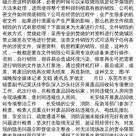
磁介质这样的载体，必要的时候可以采取烧毁或是化学腐蚀的
方法来处理，进而使得整个资料得到彻底有效的销毁。公司机
密文件如何彻底销毁？公司在经营的过程中，会产生很多的机
密文件，如果进行泄露会产生严重的影响，那么机密文件彻底
销毁的方式有那些呢？下面就来为大家进行介绍。文件销毁的
有效方式：焚烧处理：采用专业的焚烧炉对资料进行焚烧城区
禁止随意在空地进行焚烧。这类文件销毁方式可适用于任何条
件的涉密文件、保密资料、机密档案的销毁。但是，这种方
式，一般都是要在文件销毁公司采用专业的设备来进行操作。
否则，自行销毁，很容易会造成环境污染。熔浆再生可把需要
进行销毁的文件放入打浆池，通过搅拌机打碎，最后成泥，成
浆。将废旧的纸再次熔为纸浆，再造新纸。这种文文、图/羊
城晚报全媒体记者 文聪 通讯员 罗德文 月日，东莞市长安
镇委副书记莫沃佳带队深入沙头社区开展废品回收站专项整治
工作。此次行动，共检查废品回收站家，对间违规住人房间责
令现场搬离，查封间违规住人房间。 长安镇开展废品回收
站专项整治工作 长安镇的公安、消防、应急等部门参加了
检查。检查人员重点针对废品回收站违规住人、电线乱接乱
接、安全出口、疏散通道不畅、消防设施未能保持完好有效等
问题进行检查，坚决打击取缔无证照、超证照经营行为。对发
现的隐患问题立即督促业主整改，对无法现场改正的责令限期
整改并做好跟踪落实。 通报了近期再生资源回收行业火灾