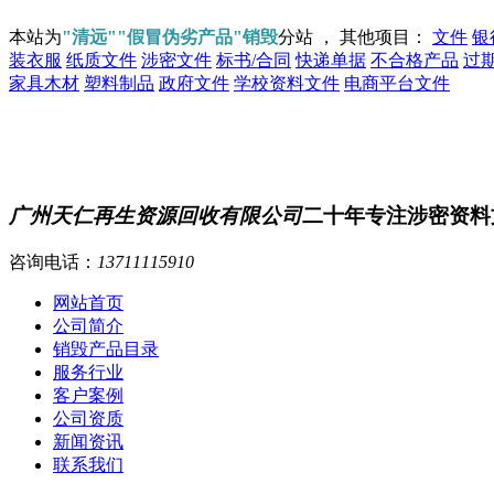
本站为
"清远""假冒伪劣产品"销毁
分站 ， 其他项目：
文件
银
装衣服
纸质文件
涉密文件
标书/合同
快递单据
不合格产品
过
家具木材
塑料制品
政府文件
学校资料文件
电商平台文件
广州天仁再生资源回收有限公司
二十年专注涉密资料
咨询电话：
13711115910
网站首页
公司简介
销毁产品目录
服务行业
客户案例
公司资质
新闻资讯
联系我们