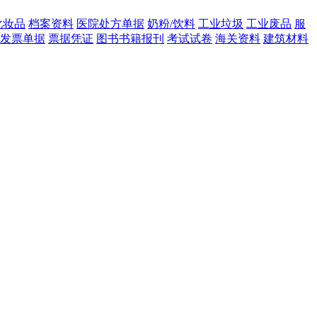
化妆品
档案资料
医院处方单据
奶粉/饮料
工业垃圾
工业废品
服
发票单据
票据凭证
图书书籍报刊
考试试卷
海关资料
建筑材料