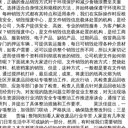
来，正确的食品销毁方式对于环境保护和减少食物浪费至关重
式。选择适合自身情况和规模的方法，并始终确保遵守环境和卫
。每种销毁方式都有其特点和适用条件，我们在实际操作时应根
境安全。销毁报废中心，是文件销毁信息载体处置的机构，是经
务公司，为客户提供安全、高效、专业的销毁服务，为客户解决
家？销毁报废中心，是文件销毁信息载体处置的机构，是经工商
食品、服装销毁、电子产品、缺陷产品、过期药品、假冒商品等
专门的押运车辆，可提供装运服务，每日可销毁处理各种介质材
明，如客户需要，还可以提供整个销毁过所不同，所以大家切记
，进而使得整个资料得到彻底有效的销毁。公司机密文件如何彻
些呢？下面就来为大家进行介绍。文件销毁的有效方式：焚烧处
资料、机密档案的销毁。但是，这种方式，一般都是要在文件销
，通过搅拌机打碎，最后成泥，成浆。将废旧的纸再次熔为纸
头社区开展废品回收站专项整治工作。此次行动，共检查废品回收
防、应急等部门参加了检查。检查人员重点针对废品回收站违
照经营行为。对发现的隐患问题立即督促业主整改，对无法现场
生资源回收行业消防安全专项整治工作推进座谈会，通报了近
析研判，并提出了具体整治措施和工作要求。 莫沃佳提出，一
专项整治，加强部门联动，严格执法，确保隐患整改到位；三是
派 责编 | 詹翔闵别看人家收废品行业辛苦 人家是有几率发
我们日常生活中不可或缺的一部分。然而，有时候我们需要销毁
才彻底？本文档将详细介绍如何彻底销毁手机，以确保数据安全