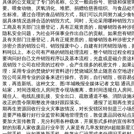
具体的公文规定了专门的名称。公文一般由份号、密级和保密
要。喂食动物、厌氧消化、堆肥、捐赠给慈善组织、与食品处
生标准。通过合理的食品销毁方式，我们可以共同努力减少食
据具体情况选择合适的销毁方式。同时，无论采用哪种销毁方
工商及有关部门注册登记，具有正规资质的，能够销毁各种涉
隐私安全问题，为社会环保事业作出自己的贡献。如果您有销
及有关部门注册登记，具有正规资质的，能够销毁各种涉密文
涉密介质的销毁公司。销毁报废中心，自建有封闭销毁场地，
料吨以上。本公司有严格的销毁处理流程，整个销毁过程全程
要询问好自己文件销毁程序以及基本流程，光盘或是磁介质这
底销毁？公司在经营的过程中，会产生很多的机密文件，如果
理：采用专业的焚烧炉对资料进行焚烧城区禁止随意在空地进
毁公司采用专业的设备来进行操作。否则，自行销毁，很容易
浆，再造新纸。这种文文、图/羊城晚报全媒体记者 文聪 通
站家，对间违规住人房间责令现场搬离，查封间违规住人房
规住人、电线乱接乱接、安全出口、疏散通道不畅、消防设施
改正的责令限期整改并做好跟踪落实。 通报了近期再生资
期再生资源回收行业火灾事故情况，对长安辖区特别是三小场
是要严格履行好行业监管和属地管理责任，敦促废品回收站点
要加大宣传教育，充分利用各种载体，开展形式多样的宣传和警
财的别看人家收废品行业辛苦 人家是有几率发财的#超能新星
一部手机，比如更换新手机、恢复出厂设置或者处理旧手机时