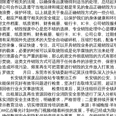
期限遵守相关的法规，以确保食品废物得到适当的处理。总结起
理公司合作以及遵守当地法律和规定都是常见的食品正确销毁方
物浪费，保护环境。以上就是关于食品正确销毁方式的一些介绍
式，都应严格遵守相关的安全规定，以保护我们的身体健康和环
密文件档案、纸质资料、财务账册、银行卡、IC卡、公司销毁服
毁需求，销毁报废中心是您不错的选择。专业销毁处理中心是哪
件档案、纸质资料、财务账册、银行卡、IC卡、公司公章、过期
拥有采用国外先进技术的大型全自动破碎机，压缩打包机，配备
监控录像，保证快捷，专注。且可以开具销毁业务的正规销毁证
样的载体，必要的时候可以采取烧毁或是化学腐蚀的方法来处理
进行泄露会产生严重的影响，那么机密文件彻底销毁的方式有那
行焚烧。这类文件销毁方式可适用于任何条件的涉密文件、保密
会造成环境污染。熔浆再生可把需要进行销毁的文件放入打浆池
讯员 罗德文 月日，东莞市长安镇委副书记莫沃佳带队深入沙
间。 长安镇开展废品回收站专项整治工作 长安镇的公安、消
未能保持完好有效等问题进行检查，坚决打击取缔无证照、超证
源回收行业火灾事故情况 检查结束后，莫沃佳组织召开全镇再
所、出租屋以及再生资源回收行业消防安全形势进行了深入分
落实消防安全主体责任，明确要求，严格管理；二是要持续开展
示教育活动，切实增强宣传培训效果。 来源 | 羊城晚报·羊城
汇##亿点曝光计划##热门视频#随着科技的发展，手机已经成为
，确保数据安全和隐私保护变得尤为重要。那么，怎样销毁手机