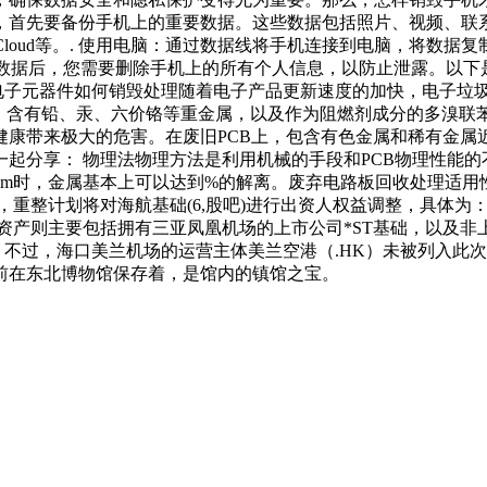
首先要备份手机上的重要数据。这些数据包括照片、视频、联系
rive、iCloud等。. 使用电脑：通过数据线将手机连接到电脑，
份完重要数据后，您需要删除手机上的所有个人信息，以防止泄露。以
旧电子元器件如何销毁处理随着电子产品更新速度的加快，电子垃
，含有铅、汞、六价铬等重金属，以及作为阻燃剂成分的多溴联苯
健康带来极大的危害。在废旧PCB上，包含有色金属和稀有金属
起分享： 物理法物理方法是利用机械的手段和PCB物理性能
m时，金属基本上可以达到%的解离。废弃电路板回收处理适用性
重整计划将对海航基础(6,股吧)进行出资人权益调整，具体为：
资产则主要包括拥有三亚凤凰机场的上市公司*ST基础，以及
。不过，海口美兰机场的运营主体美兰空港（.HK）未被列入此
前在东北博物馆保存着，是馆内的镇馆之宝。