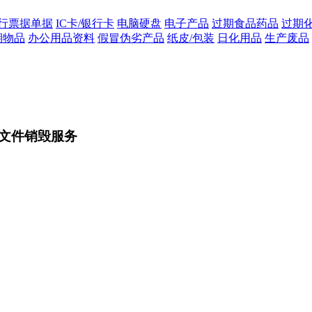
行票据单据
IC卡/银行卡
电脑硬盘
电子产品
过期食品药品
过期
期物品
办公用品资料
假冒伪劣产品
纸皮/包装
日化用品
生产废品
文件销毁服务