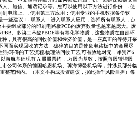
人、短信、通话记录等。您可以使用以下方法进行备份：. 使
将数据复制到电脑上。. 使用第三方应用：使用专业的手机数据备份软
下是一些建议：. 联系人：进入联系人应用，选择所有联系人，点
圾主要组成部分的印刷电路板PCB的废弃数量也越来越庞大。废
PBB、多溴二苯醚PBDE等有毒化学物质，这些物质在自然环
近种，具有很高的回收价值和经济价值，是一座真正的等待开采
的不同而实现回收的方法。破碎的目的是使废电路板中的金属尽
强/环保的工艺流程.物理法回收工艺,可有效地对元，净资产6
以海航基础现有 A 股股票约，.万股为基数，按照每股转增股
非上市公司体系的德国哈恩机场、琼海博鳌机场等，并涉及部分临
次重整范围内。（本文不构成投资建议，据此操作风险自担）每