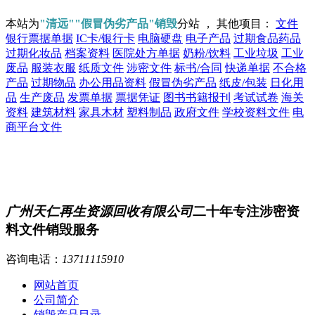
本站为
"清远""假冒伪劣产品"销毁
分站 ， 其他项目：
文件
银行票据单据
IC卡/银行卡
电脑硬盘
电子产品
过期食品药品
过期化妆品
档案资料
医院处方单据
奶粉/饮料
工业垃圾
工业
废品
服装衣服
纸质文件
涉密文件
标书/合同
快递单据
不合格
产品
过期物品
办公用品资料
假冒伪劣产品
纸皮/包装
日化用
品
生产废品
发票单据
票据凭证
图书书籍报刊
考试试卷
海关
资料
建筑材料
家具木材
塑料制品
政府文件
学校资料文件
电
商平台文件
广州天仁再生资源回收有限公司
二十年专注涉密资
料文件销毁服务
咨询电话：
13711115910
网站首页
公司简介
销毁产品目录