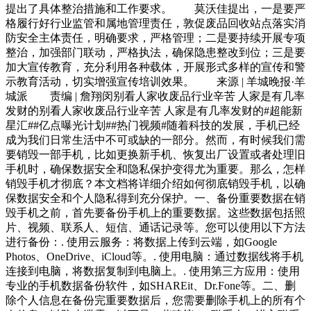
提出了具体整治措施和工作要求。 莫沃佳提出，一是要严
格履行好行业监管和属地管理责任，敦促废品回收站点落实消
防安全主体责任，明确要求，严格管理；二是要持续开展专项
整治，加强部门联动，严格执法，确保隐患整改到位；三是要
加大宣传教育，充分利用各种载体，开展形式多样的宣传和警
示教育活动，切实增强宣传培训效果。 来源 | 羊城晚报·羊
城派 责编 | 詹翔闵别看人家收废品行业辛苦 人家是有几率
发财的别看人家收废品行业辛苦 人家是有几率发财的#超能新
星汇##亿点曝光计划##热门视频#随着科技的发展，手机已经
成为我们日常生活中不可或缺的一部分。然而，有时候我们需
要销毁一部手机，比如更换新手机、恢复出厂设置或者处理旧
手机时，确保数据安全和隐私保护变得尤为重要。那么，怎样
销毁手机才彻底？本文档将详细介绍如何彻底销毁手机，以确
保数据安全和个人隐私得到充分保护。一、备份重要数据在销
毁手机之前，首先要备份手机上的重要数据。这些数据包括照
片、视频、联系人、短信、通话记录等。您可以使用以下方法
进行备份：. 使用云服务：将数据上传到云端，如Google
Photos、OneDrive、iCloud等。. 使用电脑：通过数据线将手机
连接到电脑，将数据复制到电脑上。. 使用第三方应用：使用
专业的手机数据备份软件，如SHAREit、Dr.Fone等。二、删
除个人信息在备份完重要数据后，您需要删除手机上的所有个