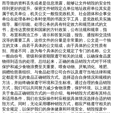
而导致的资料丢失或者是信息泄露，能够让文件销毁的安全性
得到更好的提升。保密文件销毁定点单位地址政府单位其实是
属于机关单位，机关公文一般指党政机关、社会团体和企事业
单位在处理各种公务时使用的书面文字工具，是党政机关实施
领导、履行职能、处理公务的具有特定效力和规范体式的文
书，是传达贯彻党和国家的方针政策，公布法规和规章，指
导、布置和商洽工作，请示和答复问题，报告、通报和交流情
况等的重要工具，这些文件的分量是非常重的，公文是一个独
立的文体，由若干具体的公文组成，由于具体的公文性质有
别、用途不同，故为每个具体的公文规定了专门的名称。公文
一般由份号、密级和保密期限遵守相关的法规，以确保食品废
物得到适当的处理。总结起来，正确的食品销毁方式对于环境
保护和减少食物浪费至关重要。喂食动物、厌氧消化、堆肥、
捐赠给慈善组织、与食品处理公司合作以及遵守当地法律和规
定都是常见的食品正确销毁方式。选择适合自身情况和规模的
方法，并始终确保遵守环境和卫生标准。通过合理的食品销毁
方式，我们可以共同努力减少食物浪费，保护环境。以上就是
关于食品正确销毁方式的一些介绍。每种销毁方式都有其特点
和适用条件，我们在实际操作时应根据具体情况选择合适的销
毁方式。同时，无论采用哪种销毁方式，都应严格遵守相关的
安全规定，以保护我们的身体健康和环境安全。销毁报废中