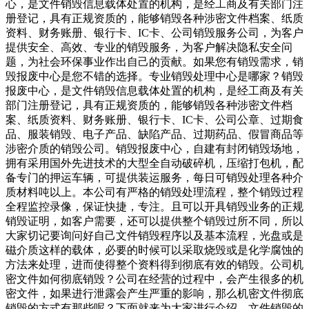
心，是文件销毁信息载体处置的机构，是经工商及有关部门注
册登记，具有正规资质的，能够销毁各种涉密文件档案、纸质
资料、财务账册、银行卡、IC卡、公司销毁服务公司，为客户
提供安全、高效、专业的销毁服务，为客户解决隐私安全问
题，为社会环保事业作出自己的贡献。如果您有销毁需求，销
毁报废中心是您不错的选择。专业销毁处理中心是哪家？销毁
报废中心，是文件销毁信息载体处置的机构，是经工商及有关
部门注册登记，具有正规资质的，能够销毁各种涉密文件档
案、纸质资料、财务账册、银行卡、IC卡、公司公章、过期食
品、服装销毁、电子产品、缺陷产品、过期药品、假冒商品等
涉密介质的销毁公司。销毁报废中心，自建有封闭销毁场地，
拥有采用国外先进技术的大型全自动破碎机，压缩打包机，配
备专门的押运车辆，可提供装运服务，每日可销毁处理各种介
质材料吨以上。本公司有严格的销毁处理流程，整个销毁过程
全程监控录像，保证快捷，专注。且可以开具销毁业务的正规
销毁证明，如客户需要，还可以提供整个销毁过所不同，所以
大家切记要询问好自己文件销毁程序以及基本流程，光盘或是
磁介质这样的载体，必要的时候可以采取烧毁或是化学腐蚀的
方法来处理，进而使得整个资料得到彻底有效的销毁。公司机
密文件如何彻底销毁？公司在经营的过程中，会产生很多的机
密文件，如果进行泄露会产生严重的影响，那么机密文件彻底
销毁的方式有那些呢？下面就来为大家进行介绍。文件销毁的