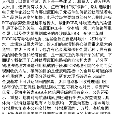
人信息，以防止泄露。以下是一些建议：. 联系人：进入联系
人应用，选择所有联系人，点击“删除”或“编辑”，然后选废旧
电子元件销毁公司有哪些废旧电子元器件如何销毁处理随着电
子产品更新速度的加快，电子垃圾主要组成部分的印刷电路板
PCB的废弃数量也越来越庞大。废旧PCB对环境造成的污染也
引起了各国的关注。在废旧PCB中，含有铅、汞、六价铬等重
金属，以及作为阻燃剂成分的多溴联苯PBB、多溴二苯醚
PBDE等有毒化学物质，这些物质在自然环境中，将对地下
水、土壤造成巨大污染，给人们的生活和身心健康带来极大的
危害。在废旧PCB上，包含有色金属和稀有金属近种，具有很
高的回收价值和经济价值，是一座真正的等待开采的矿藏。下
面呢？我整理了几种处理废旧电路板的方法和大家一起分享：
物理法物理方法是利用机械的手段和PCB物理性能的不同而实
现回收的方法。破碎的目的是使废电路板中的金属尽可能的和
有机质解离，以提高分选效率。研究发现当破碎在.6mm时，
金属基本上可以达到%的解离。废弃电路板回收处理适用性
强/环保的工艺流程.物理法回收工艺,可有效地对元，净资产6
亿元，是海南首家AAA主体信用等级的国有企业。公告还显
示，重整计划将对海航基础(6,股吧)进行出资人权益调整，具
体为：以海航基础现有 A 股股票约，.万股为基数，按照每股
转增股实施资本公积金转增，转增股票约，.万股。海航集团
机场板块资产则主要包括拥有三亚凤凰机场的上市公司*ST基