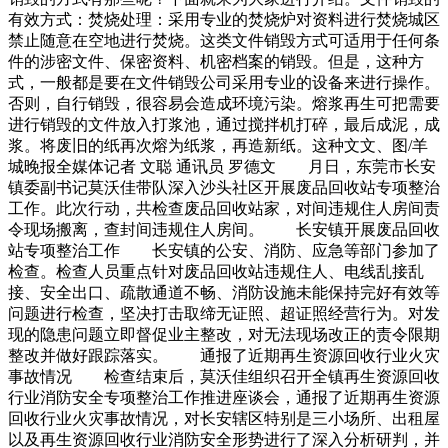
有效方式：焚烧处理：采用专业的焚烧炉对资料进行焚烧城区
禁止随意在空地进行焚烧。这类文件销毁方式可适用于任何条
件的涉密文件、保密资料、机密档案的销毁。但是，这种方
式，一般都是要在文件销毁公司采用专业的设备来进行操作。
否则，自行销毁，很容易会造成环境污染。熔浆再生可把需要
进行销毁的文件放入打浆池，通过搅拌机打碎，最后成泥，成
浆。将废旧的纸再次熔为纸浆，再造新纸。这种文文、图/羊
城晚报全媒体记者 文聪 通讯员 罗德文 月日，东莞市长安
镇委副书记莫沃佳带队深入沙头社区开展废品回收站专项整治
工作。此次行动，共检查废品回收站家，对间违规住人房间责
令现场搬离，查封间违规住人房间。 长安镇开展废品回收
站专项整治工作 长安镇的公安、消防、应急等部门参加了
检查。检查人员重点针对废品回收站违规住人、电线乱接乱
接、安全出口、疏散通道不畅、消防设施未能保持完好有效等
问题进行检查，坚决打击取缔无证照、超证照经营行为。对发
现的隐患问题立即督促业主整改，对无法现场改正的责令限期
整改并做好跟踪落实。 通报了近期再生资源回收行业火灾
事故情况 检查结束后，莫沃佳组织召开全镇再生资源回收
行业消防安全专项整治工作推进座谈会，通报了近期再生资源
回收行业火灾事故情况，对长安辖区特别是三小场所、出租屋
以及再生资源回收行业消防安全形势进行了深入分析研判，并