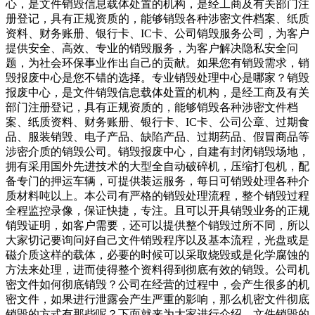
心，是文件销毁信息载体处置的机构，是经工商及有关部门注
册登记，具有正规资质的，能够销毁各种涉密文件档案、纸质
资料、财务账册、银行卡、IC卡、公司销毁服务公司，为客户
提供安全、高效、专业的销毁服务，为客户解决隐私安全问
题，为社会环保事业作出自己的贡献。如果您有销毁需求，销
毁报废中心是您不错的选择。专业销毁处理中心是哪家？销毁
报废中心，是文件销毁信息载体处置的机构，是经工商及有关
部门注册登记，具有正规资质的，能够销毁各种涉密文件档
案、纸质资料、财务账册、银行卡、IC卡、公司公章、过期食
品、服装销毁、电子产品、缺陷产品、过期药品、假冒商品等
涉密介质的销毁公司。销毁报废中心，自建有封闭销毁场地，
拥有采用国外先进技术的大型全自动破碎机，压缩打包机，配
备专门的押运车辆，可提供装运服务，每日可销毁处理各种介
质材料吨以上。本公司有严格的销毁处理流程，整个销毁过程
全程监控录像，保证快捷，专注。且可以开具销毁业务的正规
销毁证明，如客户需要，还可以提供整个销毁过所不同，所以
大家切记要询问好自己文件销毁程序以及基本流程，光盘或是
磁介质这样的载体，必要的时候可以采取烧毁或是化学腐蚀的
方法来处理，进而使得整个资料得到彻底有效的销毁。公司机
密文件如何彻底销毁？公司在经营的过程中，会产生很多的机
密文件，如果进行泄露会产生严重的影响，那么机密文件彻底
销毁的方式有那些呢？下面就来为大家进行介绍。文件销毁的