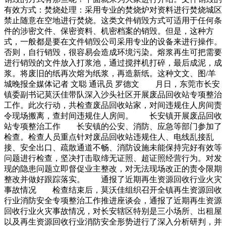
有效方式：焚烧处理：采用专业的焚烧炉对资料进行焚烧城区
禁止随意在空地进行焚烧。这类文件销毁方式可适用于任何条
件的涉密文件、保密资料、机密档案的销毁。但是，这种方
式，一般都是要在文件销毁公司采用专业的设备来进行操作。
否则，自行销毁，很容易会造成环境污染。熔浆再生可把需要
进行销毁的文件放入打浆池，通过搅拌机打碎，最后成泥，成
浆。将废旧的纸再次熔为纸浆，再造新纸。这种文文、图/羊
城晚报全媒体记者 文聪 通讯员 罗德文 月日，东莞市长安
镇委副书记莫沃佳带队深入沙头社区开展废品回收站专项整治
工作。此次行动，共检查废品回收站家，对间违规住人房间责
令现场搬离，查封间违规住人房间。 长安镇开展废品回收
站专项整治工作 长安镇的公安、消防、应急等部门参加了
检查。检查人员重点针对废品回收站违规住人、电线乱接乱
接、安全出口、疏散通道不畅、消防设施未能保持完好有效等
问题进行检查，坚决打击取缔无证照、超证照经营行为。对发
现的隐患问题立即督促业主整改，对无法现场改正的责令限期
整改并做好跟踪落实。 通报了近期再生资源回收行业火灾
事故情况 检查结束后，莫沃佳组织召开全镇再生资源回收
行业消防安全专项整治工作推进座谈会，通报了近期再生资源
回收行业火灾事故情况，对长安辖区特别是三小场所、出租屋
以及再生资源回收行业消防安全形势进行了深入分析研判，并