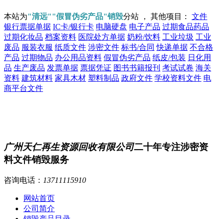
本站为
"清远""假冒伪劣产品"销毁
分站 ， 其他项目：
文件
银行票据单据
IC卡/银行卡
电脑硬盘
电子产品
过期食品药品
过期化妆品
档案资料
医院处方单据
奶粉/饮料
工业垃圾
工业
废品
服装衣服
纸质文件
涉密文件
标书/合同
快递单据
不合格
产品
过期物品
办公用品资料
假冒伪劣产品
纸皮/包装
日化用
品
生产废品
发票单据
票据凭证
图书书籍报刊
考试试卷
海关
资料
建筑材料
家具木材
塑料制品
政府文件
学校资料文件
电
商平台文件
广州天仁再生资源回收有限公司
二十年专注涉密资
料文件销毁服务
咨询电话：
13711115910
网站首页
公司简介
销毁产品目录