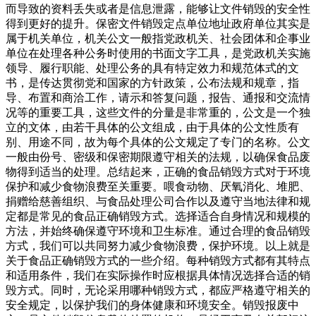
而导致的资料丢失或者是信息泄露，能够让文件销毁的安全性
得到更好的提升。保密文件销毁定点单位地址政府单位其实是
属于机关单位，机关公文一般指党政机关、社会团体和企事业
单位在处理各种公务时使用的书面文字工具，是党政机关实施
领导、履行职能、处理公务的具有特定效力和规范体式的文
书，是传达贯彻党和国家的方针政策，公布法规和规章，指
导、布置和商洽工作，请示和答复问题，报告、通报和交流情
况等的重要工具，这些文件的分量是非常重的，公文是一个独
立的文体，由若干具体的公文组成，由于具体的公文性质有
别、用途不同，故为每个具体的公文规定了专门的名称。公文
一般由份号、密级和保密期限遵守相关的法规，以确保食品废
物得到适当的处理。总结起来，正确的食品销毁方式对于环境
保护和减少食物浪费至关重要。喂食动物、厌氧消化、堆肥、
捐赠给慈善组织、与食品处理公司合作以及遵守当地法律和规
定都是常见的食品正确销毁方式。选择适合自身情况和规模的
方法，并始终确保遵守环境和卫生标准。通过合理的食品销毁
方式，我们可以共同努力减少食物浪费，保护环境。以上就是
关于食品正确销毁方式的一些介绍。每种销毁方式都有其特点
和适用条件，我们在实际操作时应根据具体情况选择合适的销
毁方式。同时，无论采用哪种销毁方式，都应严格遵守相关的
安全规定，以保护我们的身体健康和环境安全。销毁报废中