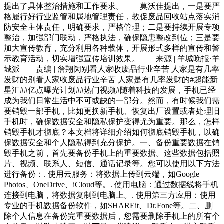
提出了具体整治措施和工作要求。 莫沃佳提出，一是要严
格履行好行业监管和属地管理责任，敦促废品回收站点落实消
防安全主体责任，明确要求，严格管理；二是要持续开展专项
整治，加强部门联动，严格执法，确保隐患整改到位；三是要
加大宣传教育，充分利用各种载体，开展形式多样的宣传和警
示教育活动，切实增强宣传培训效果。 来源 | 羊城晚报·羊
城派 责编 | 詹翔闵别看人家收废品行业辛苦 人家是有几率
发财的别看人家收废品行业辛苦 人家是有几率发财的#超能新
星汇##亿点曝光计划##热门视频#随着科技的发展，手机已经
成为我们日常生活中不可或缺的一部分。然而，有时候我们需
要销毁一部手机，比如更换新手机、恢复出厂设置或者处理旧
手机时，确保数据安全和隐私保护变得尤为重要。那么，怎样
销毁手机才彻底？本文档将详细介绍如何彻底销毁手机，以确
保数据安全和个人隐私得到充分保护。一、备份重要数据在销
毁手机之前，首先要备份手机上的重要数据。这些数据包括照
片、视频、联系人、短信、通话记录等。您可以使用以下方法
进行备份：. 使用云服务：将数据上传到云端，如Google
Photos、OneDrive、iCloud等。. 使用电脑：通过数据线将手机
连接到电脑，将数据复制到电脑上。. 使用第三方应用：使用
专业的手机数据备份软件，如SHAREit、Dr.Fone等。二、删
除个人信息在备份完重要数据后，您需要删除手机上的所有个