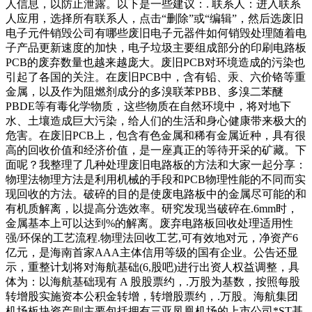
人信息，以防止泄露。以下是一些建议：. 联系人：进入联系
人应用，选择所有联系人，点击“删除”或“编辑”，然后选废旧
电子元件销毁公司有哪些废旧电子元器件如何销毁处理随着电
子产品更新速度的加快，电子垃圾主要组成部分的印刷电路板
PCB的废弃数量也越来越庞大。废旧PCB对环境造成的污染也
引起了各国的关注。在废旧PCB中，含有铅、汞、六价铬等重
金属，以及作为阻燃剂成分的多溴联苯PBB、多溴二苯醚
PBDE等有毒化学物质，这些物质在自然环境中，将对地下
水、土壤造成巨大污染，给人们的生活和身心健康带来极大的
危害。在废旧PCB上，包含有色金属和稀有金属近种，具有很
高的回收价值和经济价值，是一座真正的等待开采的矿藏。下
面呢？我整理了几种处理废旧电路板的方法和大家一起分享：
物理法物理方法是利用机械的手段和PCB物理性能的不同而实
现回收的方法。破碎的目的是使废电路板中的金属尽可能的和
有机质解离，以提高分选效率。研究发现当破碎在.6mm时，
金属基本上可以达到%的解离。废弃电路板回收处理适用性
强/环保的工艺流程.物理法回收工艺,可有效地对元，净资产6
亿元，是海南首家AAA主体信用等级的国有企业。公告还显
示，重整计划将对海航基础(6,股吧)进行出资人权益调整，具
体为：以海航基础现有 A 股股票约，.万股为基数，按照每股
转增股实施资本公积金转增，转增股票约，.万股。海航集团
机场板块资产则主要包括拥有三亚凤凰机场的上市公司*ST基