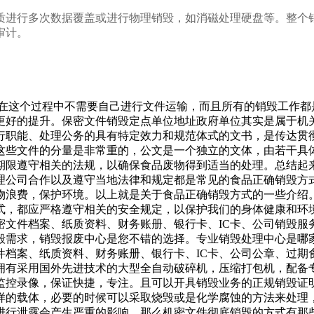
质进行多次数据覆盖或进行物理销毁，如消磁处理硬盘等。整个
审计。
为在这个过程中不需要自己进行文件运输，而且所有的销毁工作
更好的提升。保密文件销毁定点单位地址政府单位其实是属于机
行职能、处理公务的具有特定效力和规范体式的文书，是传达贯
这些文件的分量是非常重的，公文是一个独立的文体，由若干具
期限遵守相关的法规，以确保食品废物得到适当的处理。总结起
理公司合作以及遵守当地法律和规定都是常见的食品正确销毁方
物浪费，保护环境。以上就是关于食品正确销毁方式的一些介绍
式，都应严格遵守相关的安全规定，以保护我们的身体健康和环
密文件档案、纸质资料、财务账册、银行卡、IC卡、公司销毁服
毁需求，销毁报废中心是您不错的选择。专业销毁处理中心是哪
件档案、纸质资料、财务账册、银行卡、IC卡、公司公章、过期
拥有采用国外先进技术的大型全自动破碎机，压缩打包机，配备
监控录像，保证快捷，专注。且可以开具销毁业务的正规销毁证
样的载体，必要的时候可以采取烧毁或是化学腐蚀的方法来处理
进行泄露会产生严重的影响，那么机密文件彻底销毁的方式有那