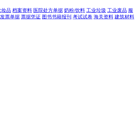
化妆品
档案资料
医院处方单据
奶粉/饮料
工业垃圾
工业废品
服
发票单据
票据凭证
图书书籍报刊
考试试卷
海关资料
建筑材料