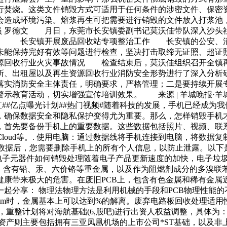
行焚烧。这类文件销毁方式可适用于任何条件的涉密文件、保密
会造成环境污染。熔浆再生可把需要进行销毁的文件放入打浆池
讯员 罗德文 月日，东莞市长安镇委副书记莫沃佳带队深入沙
间。 长安镇开展废品回收站专项整治工作 长安镇的公安、消
未能保持完好有效等问题进行检查，坚决打击取缔无证照、超证
源回收行业火灾事故情况 检查结束后，莫沃佳组织召开全镇再
所、出租屋以及再生资源回收行业消防安全形势进行了深入分
落实消防安全主体责任，明确要求，严格管理；二是要持续开展
示教育活动，切实增强宣传培训效果。 来源 | 羊城晚报·羊城
汇##亿点曝光计划##热门视频#随着科技的发展，手机已经成为
，确保数据安全和隐私保护变得尤为重要。那么，怎样销毁手机
首先要备份手机上的重要数据。这些数据包括照片、视频、联系
rive、iCloud等。. 使用电脑：通过数据线将手机连接到电脑，
份完重要数据后，您需要删除手机上的所有个人信息，以防止泄露。以
旧电子元器件如何销毁处理随着电子产品更新速度的加快，电子垃
，含有铅、汞、六价铬等重金属，以及作为阻燃剂成分的多溴联苯
健康带来极大的危害。在废旧PCB上，包含有色金属和稀有金属
起分享： 物理法物理方法是利用机械的手段和PCB物理性能
m时，金属基本上可以达到%的解离。废弃电路板回收处理适用性
重整计划将对海航基础(6,股吧)进行出资人权益调整，具体为：
资产则主要包括拥有三亚凤凰机场的上市公司*ST基础，以及