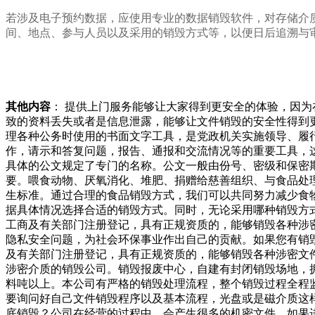
若涉及电子预约数据，应使用专业的数据销毁软件，对存储介
间、地点、参与人员以及采用的销毁方式等，以便日后追溯与
其他内容
： 提供上门服务能够让大家得到更安全的体验，因
致的资料丢失或者是信息泄露，能够让文件销毁的安全性得到
理各种公务时使用的书面文字工具，是党政机关实施领导、履
作，请示和答复问题，报告、通报和交流情况等的重要工具，
具体的公文规定了专门的名称。公文一般由份号、密级和保密
要。喂食动物、厌氧消化、堆肥、捐赠给慈善组织、与食品处
生标准。通过合理的食品销毁方式，我们可以共同努力减少食
据具体情况选择合适的销毁方式。同时，无论采用哪种销毁方
工商及有关部门注册登记，具有正规资质的，能够销毁各种涉
隐私安全问题，为社会环保事业作出自己的贡献。如果您有销
及有关部门注册登记，具有正规资质的，能够销毁各种涉密文
涉密介质的销毁公司。销毁报废中心，自建有封闭销毁场地，
料吨以上。本公司有严格的销毁处理流程，整个销毁过程全程
要询问好自己文件销毁程序以及基本流程，光盘或是磁介质这
底销毁？公司在经营的过程中，会产生很多的机密文件，如果