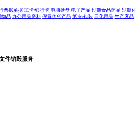
行票据单据
IC卡/银行卡
电脑硬盘
电子产品
过期食品药品
过期
期物品
办公用品资料
假冒伪劣产品
纸皮/包装
日化用品
生产废品
文件销毁服务