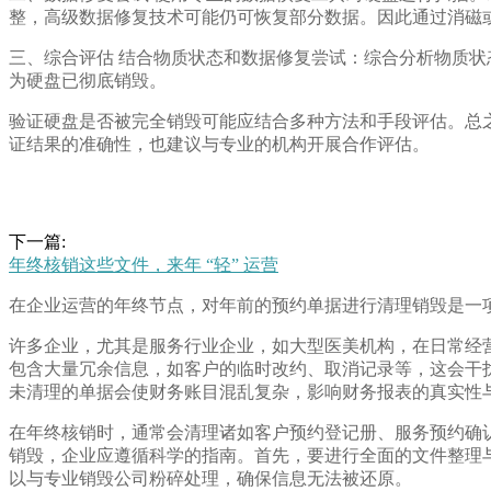
整，高级数据修复技术可能仍可恢复部分数据。因此通过消磁
三、综合评估 结合物质状态和数据修复尝试：综合分析物质
为硬盘已彻底销毁。
验证硬盘是否被完全销毁可能应结合多种方法和手段评估。总
证结果的准确性，也建议与专业的机构开展合作评估。
下一篇:
年终核销这些文件，来年 “轻” 运营
在企业运营的年终节点，对年前的预约单据进行清理销毁是一
许多企业，尤其是服务行业企业，如大型医美机构，在日常经
包含大量冗余信息，如客户的临时改约、取消记录等，这会干
未清理的单据会使财务账目混乱复杂，影响财务报表的真实性
在年终核销时，通常会清理诸如客户预约登记册、服务预约确
销毁，企业应遵循科学的指南。首先，要进行全面的文件整理
以与专业销毁公司粉碎处理，确保信息无法被还原。