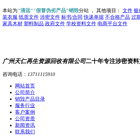
本站为
"清远""假冒伪劣产品"销毁
分站 ， 其他项目：
文件
银
装衣服
纸质文件
涉密文件
标书/合同
快递单据
不合格产品
过
家具木材
塑料制品
政府文件
学校资料文件
电商平台文件
广州天仁再生资源回收有限公司
二十年专注涉密资料
咨询电话：
13711115910
网站首页
公司简介
销毁产品目录
服务行业
客户案例
公司资质
新闻资讯
联系我们