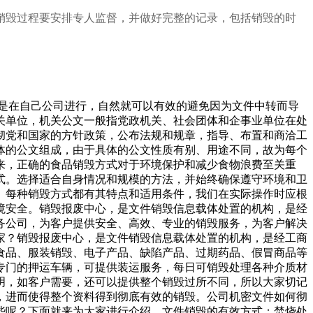
销毁过程要安排专人监督，并做好完整的记录，包括销毁的时
都是在自己公司进行，自然就可以有效的避免因为文件中转而导
关单位，机关公文一般指党政机关、社会团体和企事业单位在处
彻党和国家的方针政策，公布法规和规章，指导、布置和商洽工
体的公文组成，由于具体的公文性质有别、用途不同，故为每个
来，正确的食品销毁方式对于环境保护和减少食物浪费至关重
式。选择适合自身情况和规模的方法，并始终确保遵守环境和卫
。每种销毁方式都有其特点和适用条件，我们在实际操作时应根
境安全。销毁报废中心，是文件销毁信息载体处置的机构，是经
务公司，为客户提供安全、高效、专业的销毁服务，为客户解决
家？销毁报废中心，是文件销毁信息载体处置的机构，是经工商
食品、服装销毁、电子产品、缺陷产品、过期药品、假冒商品等
专门的押运车辆，可提供装运服务，每日可销毁处理各种介质材
明，如客户需要，还可以提供整个销毁过所不同，所以大家切记
，进而使得整个资料得到彻底有效的销毁。公司机密文件如何彻
些呢？下面就来为大家进行介绍。文件销毁的有效方式：焚烧处