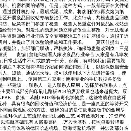
资料、机密档案的销毁。但是，这种方式，一般都是要在文件销
，通过搅拌机打碎，最后成泥，成浆。将废旧的纸再次熔为纸
头社区开展废品回收站专项整治工作。此次行动，共检查废品回收
防、应急等部门参加了检查。检查人员重点针对废品回收站违
照经营行为。对发现的隐患问题立即督促业主整改，对无法现场
生资源回收行业消防安全专项整治工作推进座谈会，通报了近
析研判，并提出了具体整治措施和工作要求。 莫沃佳提出，一
专项整治，加强部门联动，严格执法，确保隐患整改到位；三是
派 责编 | 詹翔闵别看人家收废品行业辛苦 人家是有几率发
我们日常生活中不可或缺的一部分。然而，有时候我们需要销毁
才彻底？本文档将详细介绍如何彻底销毁手机，以确保数据安全
人、短信、通话记录等。您可以使用以下方法进行备份：. 使
将数据复制到电脑上。. 使用第三方应用：使用专业的手机数据备份软
下是一些建议：. 联系人：进入联系人应用，选择所有联系人，点
圾主要组成部分的印刷电路板PCB的废弃数量也越来越庞大。废
PBB、多溴二苯醚PBDE等有毒化学物质，这些物质在自然环
近种，具有很高的回收价值和经济价值，是一座真正的等待开采
的不同而实现回收的方法。破碎的目的是使废电路板中的金属尽
强/环保的工艺流程.物理法回收工艺,可有效地对元，净资产6
以海航基础现有 A 股股票约，.万股为基数，按照每股转增股
非上市公司体系的德国哈恩机场、琼海博鳌机场等，并涉及部分临