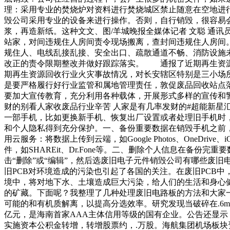
理：采用专业的焚烧炉对资料进行焚烧城区禁止随意在空地进
毁公司采用专业的设备来进行操作。否则，自行销毁，很容易
浆，再造新纸。这种文文、图/羊城晚报全媒体记者 文聪 通
站家，对间违规住人房间责令现场搬离，查封间违规住人房
规住人、电线乱接乱接、安全出口、疏散通道不畅、消防设施
改正的责令限期整改并做好跟踪落实。 通报了近期再生资
期再生资源回收行业火灾事故情况，对长安辖区特别是三小场
是要严格履行好行业监管和属地管理责任，敦促废品回收站点
要加大宣传教育，充分利用各种载体，开展形式多样的宣传和警
财的别看人家收废品行业辛苦 人家是有几率发财的#超能新星
一部手机，比如更换新手机、恢复出厂设置或者处理旧手机时
和个人隐私得到充分保护。一、备份重要数据在销毁手机之前，
用云服务：将数据上传到云端，如Google Photos、OneD
件，如SHAREit、Dr.Fone等。二、删除个人信息在备
击“删除”或“编辑”，然后选废旧电子元件销毁公司有哪些废
旧PCB对环境造成的污染也引起了各国的关注。在废旧PCB中
境中，将对地下水、土壤造成巨大污染，给人们的生活和身心
的矿藏。下面呢？我整理了几种处理废旧电路板的方法和大家一
可能的和有机质解离，以提高分选效率。研究发现当破碎在.6m
亿元，是海南首家AAA主体信用等级的国有企业。公告还显示，
实施资本公积金转增，转增股票约，.万股。海航集团机场板块