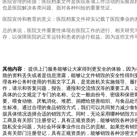
医院管理的依据：医院档案文件是医院各项工作活动的实验原
也是医院解决各类问题、面对各种纠纷的重要凭证。
医院宣传和教育的意义：医院档案文件祥实记载了医院事业的
总的来说，医院文件重要性体现在医院工作的进行、相关研究
存，以保障医院的正常运转和患者的诊疗权益。因为这些文件
其他内容
： 提供上门服务能够让大家得到更安全的体验，因
致的资料丢失或者是信息泄露，能够让文件销毁的安全性得到
理各种公务时使用的书面文字工具，是党政机关实施领导、履
作，请示和答复问题，报告、通报和交流情况等的重要工具，
具体的公文规定了专门的名称。公文一般由份号、密级和保密
要。喂食动物、厌氧消化、堆肥、捐赠给慈善组织、与食品处
生标准。通过合理的食品销毁方式，我们可以共同努力减少食
据具体情况选择合适的销毁方式。同时，无论采用哪种销毁方
工商及有关部门注册登记，具有正规资质的，能够销毁各种涉
隐私安全问题，为社会环保事业作出自己的贡献。如果您有销
及有关部门注册登记，具有正规资质的，能够销毁各种涉密文