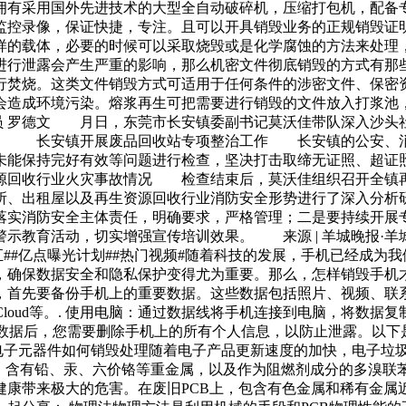
拥有采用国外先进技术的大型全自动破碎机，压缩打包机，配备
监控录像，保证快捷，专注。且可以开具销毁业务的正规销毁证
样的载体，必要的时候可以采取烧毁或是化学腐蚀的方法来处理
进行泄露会产生严重的影响，那么机密文件彻底销毁的方式有那
行焚烧。这类文件销毁方式可适用于任何条件的涉密文件、保密
会造成环境污染。熔浆再生可把需要进行销毁的文件放入打浆池
讯员 罗德文 月日，东莞市长安镇委副书记莫沃佳带队深入沙
间。 长安镇开展废品回收站专项整治工作 长安镇的公安、消
未能保持完好有效等问题进行检查，坚决打击取缔无证照、超证
源回收行业火灾事故情况 检查结束后，莫沃佳组织召开全镇再
所、出租屋以及再生资源回收行业消防安全形势进行了深入分
落实消防安全主体责任，明确要求，严格管理；二是要持续开展
示教育活动，切实增强宣传培训效果。 来源 | 羊城晚报·羊城
汇##亿点曝光计划##热门视频#随着科技的发展，手机已经成为
，确保数据安全和隐私保护变得尤为重要。那么，怎样销毁手机
首先要备份手机上的重要数据。这些数据包括照片、视频、联系
rive、iCloud等。. 使用电脑：通过数据线将手机连接到电脑，
份完重要数据后，您需要删除手机上的所有个人信息，以防止泄露。以
旧电子元器件如何销毁处理随着电子产品更新速度的加快，电子垃
，含有铅、汞、六价铬等重金属，以及作为阻燃剂成分的多溴联苯
健康带来极大的危害。在废旧PCB上，包含有色金属和稀有金属