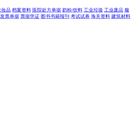
化妆品
档案资料
医院处方单据
奶粉/饮料
工业垃圾
工业废品
服
发票单据
票据凭证
图书书籍报刊
考试试卷
海关资料
建筑材料