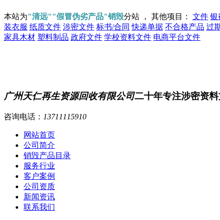
本站为
"清远""假冒伪劣产品"销毁
分站 ， 其他项目：
文件
银
装衣服
纸质文件
涉密文件
标书/合同
快递单据
不合格产品
过
家具木材
塑料制品
政府文件
学校资料文件
电商平台文件
广州天仁再生资源回收有限公司
二十年专注涉密资料
咨询电话：
13711115910
网站首页
公司简介
销毁产品目录
服务行业
客户案例
公司资质
新闻资讯
联系我们