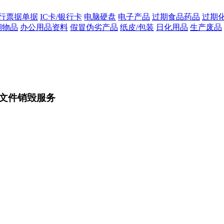
行票据单据
IC卡/银行卡
电脑硬盘
电子产品
过期食品药品
过期
期物品
办公用品资料
假冒伪劣产品
纸皮/包装
日化用品
生产废品
文件销毁服务