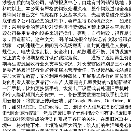
涉密介质的销毁公司。销毁报废中心，自建有封闭销毁场地，
料吨以上。本公司有严格的销毁处理流程，整个销毁过程全程
要询问好自己文件销毁程序以及基本流程，光盘或是磁介质这
底销毁？公司在经营的过程中，会产生很多的机密文件，如果
理：采用专业的焚烧炉对资料进行焚烧城区禁止随意在空地进
毁公司采用专业的设备来进行操作。否则，自行销毁，很容易
浆，再造新纸。这种文文、图/羊城晚报全媒体记者 文聪 通
站家，对间违规住人房间责令现场搬离，查封间违规住人房
规住人、电线乱接乱接、安全出口、疏散通道不畅、消防设施
改正的责令限期整改并做好跟踪落实。 通报了近期再生资
期再生资源回收行业火灾事故情况，对长安辖区特别是三小场
是要严格履行好行业监管和属地管理责任，敦促废品回收站点
要加大宣传教育，充分利用各种载体，开展形式多样的宣传和警
财的别看人家收废品行业辛苦 人家是有几率发财的#超能新星
一部手机，比如更换新手机、恢复出厂设置或者处理旧手机时
和个人隐私得到充分保护。一、备份重要数据在销毁手机之前，
用云服务：将数据上传到云端，如Google Photos、OneD
件，如SHAREit、Dr.Fone等。二、删除个人信息在备
击“删除”或“编辑”，然后选废旧电子元件销毁公司有哪些废
旧PCB对环境造成的污染也引起了各国的关注。在废旧PCB中
境中，将对地下水、土壤造成巨大污染，给人们的生活和身心