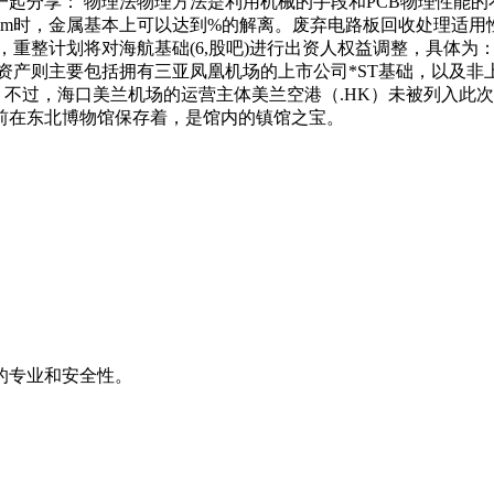
起分享： 物理法物理方法是利用机械的手段和PCB物理性能
m时，金属基本上可以达到%的解离。废弃电路板回收处理适用性
重整计划将对海航基础(6,股吧)进行出资人权益调整，具体为：
资产则主要包括拥有三亚凤凰机场的上市公司*ST基础，以及
。不过，海口美兰机场的运营主体美兰空港（.HK）未被列入此
前在东北博物馆保存着，是馆内的镇馆之宝。
的专业和安全性。