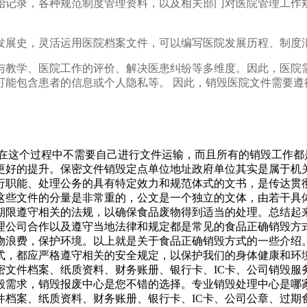
始记录，各种规范制度管理资料，以及相关部门对医院管理工作
发展史，灵活运用医院档案文件，可以编写医院发展历程、制度
与教学、医院工作的评价、解决医患纠纷等多维度。因此，医院
可能包含患者的信息或个人隐私等。 因此，销毁医院文件需要遵
为在这个过程中不需要自己进行文件运输，而且所有的销毁工作
更好的提升。保密文件销毁定点单位地址政府单位其实是属于机
行职能、处理公务的具有特定效力和规范体式的文书，是传达贯
这些文件的分量是非常重的，公文是一个独立的文体，由若干具
期限遵守相关的法规，以确保食品废物得到适当的处理。总结起
理公司合作以及遵守当地法律和规定都是常见的食品正确销毁方
物浪费，保护环境。以上就是关于食品正确销毁方式的一些介绍
式，都应严格遵守相关的安全规定，以保护我们的身体健康和环
密文件档案、纸质资料、财务账册、银行卡、IC卡、公司销毁服
毁需求，销毁报废中心是您不错的选择。专业销毁处理中心是哪
件档案、纸质资料、财务账册、银行卡、IC卡、公司公章、过期