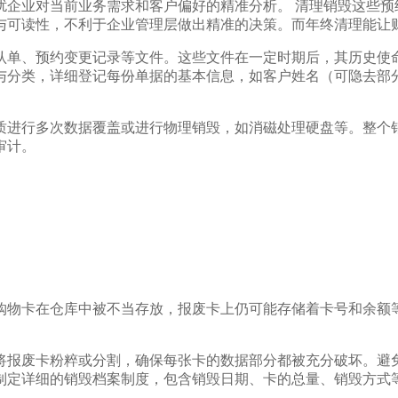
扰企业对当前业务需求和客户偏好的精准分析。 清理销毁这些预
与可读性，不利于企业管理层做出精准的决策。而年终清理能让
认单、预约变更记录等文件。这些文件在一定时期后，其历史使命
与分类，详细登记每份单据的基本信息，如客户姓名（可隐去部
质进行多次数据覆盖或进行物理销毁，如消磁处理硬盘等。整个
审计。
购物卡在仓库中被不当存放，报废卡上仍可能存储着卡号和余额
将报废卡粉粹或分割，确保每张卡的数据部分都被充分破坏。避
制定详细的销毁档案制度，包含销毁日期、卡的总量、销毁方式