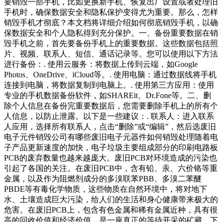
要销毁一部手机，比如更换新手机、恢复出厂设置或者处理旧
手机时，确保数据安全和隐私保护变得尤为重要。那么，怎样
销毁手机才彻底？本文档将详细介绍如何彻底销毁手机，以确
保数据安全和个人隐私得到充分保护。一、备份重要数据在销
毁手机之前，首先要备份手机上的重要数据。这些数据包括照
片、视频、联系人、短信、通话记录等。您可以使用以下方法
进行备份：. 使用云服务：将数据上传到云端，如Google
Photos、OneDrive、iCloud等。. 使用电脑：通过数据线将手机
连接到电脑，将数据复制到电脑上。. 使用第三方应用：使用
专业的手机数据备份软件，如SHAREit、Dr.Fone等。二、删
除个人信息在备份完重要数据后，您需要删除手机上的所有个
人信息，以防止泄露。以下是一些建议：. 联系人：进入联系
人应用，选择所有联系人，点击“删除”或“编辑”，然后选废旧
电子元件销毁公司有哪些废旧电子元器件如何销毁处理随着电
子产品更新速度的加快，电子垃圾主要组成部分的印刷电路板
PCB的废弃数量也越来越庞大。废旧PCB对环境造成的污染也
引起了各国的关注。在废旧PCB中，含有铅、汞、六价铬等重
金属，以及作为阻燃剂成分的多溴联苯PBB、多溴二苯醚
PBDE等有毒化学物质，这些物质在自然环境中，将对地下
水、土壤造成巨大污染，给人们的生活和身心健康带来极大的
危害。在废旧PCB上，包含有色金属和稀有金属近种，具有很
高的回收价值和经济价值，是一座真正的等待开采的矿藏。下