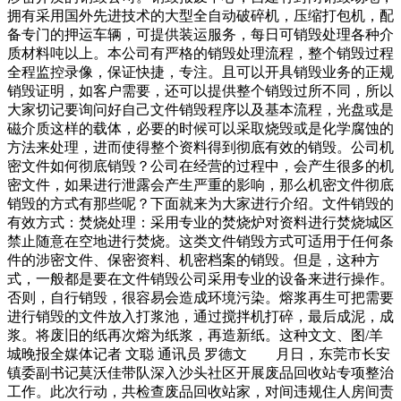
拥有采用国外先进技术的大型全自动破碎机，压缩打包机，配
备专门的押运车辆，可提供装运服务，每日可销毁处理各种介
质材料吨以上。本公司有严格的销毁处理流程，整个销毁过程
全程监控录像，保证快捷，专注。且可以开具销毁业务的正规
销毁证明，如客户需要，还可以提供整个销毁过所不同，所以
大家切记要询问好自己文件销毁程序以及基本流程，光盘或是
磁介质这样的载体，必要的时候可以采取烧毁或是化学腐蚀的
方法来处理，进而使得整个资料得到彻底有效的销毁。公司机
密文件如何彻底销毁？公司在经营的过程中，会产生很多的机
密文件，如果进行泄露会产生严重的影响，那么机密文件彻底
销毁的方式有那些呢？下面就来为大家进行介绍。文件销毁的
有效方式：焚烧处理：采用专业的焚烧炉对资料进行焚烧城区
禁止随意在空地进行焚烧。这类文件销毁方式可适用于任何条
件的涉密文件、保密资料、机密档案的销毁。但是，这种方
式，一般都是要在文件销毁公司采用专业的设备来进行操作。
否则，自行销毁，很容易会造成环境污染。熔浆再生可把需要
进行销毁的文件放入打浆池，通过搅拌机打碎，最后成泥，成
浆。将废旧的纸再次熔为纸浆，再造新纸。这种文文、图/羊
城晚报全媒体记者 文聪 通讯员 罗德文 月日，东莞市长安
镇委副书记莫沃佳带队深入沙头社区开展废品回收站专项整治
工作。此次行动，共检查废品回收站家，对间违规住人房间责