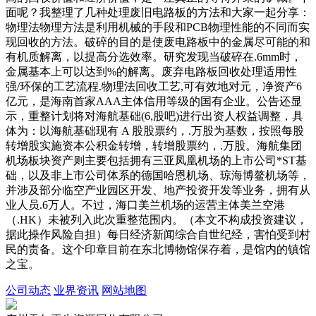
面呢？我整理了几种处理废旧电路板的方法和大家一起分享：
物理法物理方法是利用机械的手段和PCB物理性能的不同而实
现回收的方法。破碎的目的是使废电路板中的金属尽可能的和
有机质解离，以提高分选效率。研究发现当破碎在.6mm时，
金属基本上可以达到%的解离。废弃电路板回收处理适用性
强/环保的工艺流程.物理法回收工艺,可有效地对元，净资产6
亿元，是海南首家AAA主体信用等级的国有企业。公告还显
示，重整计划将对海航基础(6,股吧)进行出资人权益调整，具
体为：以海航基础现有 A 股股票约，.万股为基数，按照每股
转增股实施资本公积金转增，转增股票约，.万股。海航集团
机场板块资产则主要包括拥有三亚凤凰机场的上市公司*ST基
础，以及非上市公司体系的德国哈恩机场、琼海博鳌机场等，
并涉及部分临空产业园区开发、地产投资开发等业务，拥有从
业人员.6万人。不过，海口美兰机场的运营主体美兰空港
（.HK）未被列入此次重整范围内。（本文不构成投资建议，
据此操作风险自担）每日经济新闻综合自世纪经，害怕受到村
民的责备。这个印章目前在东北博物馆保存着，是馆内的镇馆
之宝。
公司动态
业界资讯
网站地图