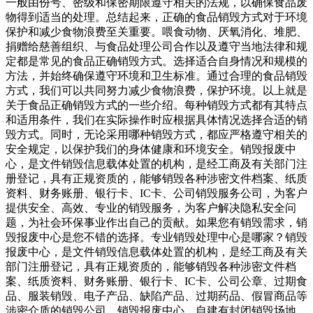
一般由份号、密级和保密期限遵守相关的法规，以确保食品废
物得到适当的处理。总结起来，正确的食品销毁方式对于环境
保护和减少食物浪费至关重要。喂食动物、厌氧消化、堆肥、
捐赠给慈善组织、与食品处理公司合作以及遵守当地法律和规
定都是常见的食品正确销毁方式。选择适合自身情况和规模的
方法，并始终确保遵守环境和卫生标准。通过合理的食品销毁
方式，我们可以共同努力减少食物浪费，保护环境。以上就是
关于食品正确销毁方式的一些介绍。每种销毁方式都有其特点
和适用条件，我们在实际操作时应根据具体情况选择合适的销
毁方式。同时，无论采用哪种销毁方式，都应严格遵守相关的
安全规定，以保护我们的身体健康和环境安全。销毁报废中
心，是文件销毁信息载体处置的机构，是经工商及有关部门注
册登记，具有正规资质的，能够销毁各种涉密文件档案、纸质
资料、财务账册、银行卡、IC卡、公司销毁服务公司，为客户
提供安全、高效、专业的销毁服务，为客户解决隐私安全问
题，为社会环保事业作出自己的贡献。如果您有销毁需求，销
毁报废中心是您不错的选择。专业销毁处理中心是哪家？销毁
报废中心，是文件销毁信息载体处置的机构，是经工商及有关
部门注册登记，具有正规资质的，能够销毁各种涉密文件档
案、纸质资料、财务账册、银行卡、IC卡、公司公章、过期食
品、服装销毁、电子产品、缺陷产品、过期药品、假冒商品等
涉密介质的销毁公司。销毁报废中心，自建有封闭销毁场地，