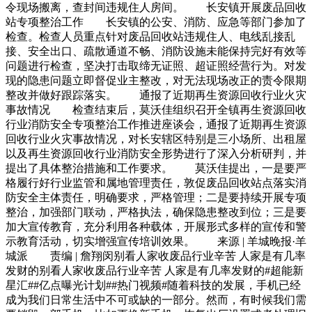
令现场搬离，查封间违规住人房间。 长安镇开展废品回收
站专项整治工作 长安镇的公安、消防、应急等部门参加了
检查。检查人员重点针对废品回收站违规住人、电线乱接乱
接、安全出口、疏散通道不畅、消防设施未能保持完好有效等
问题进行检查，坚决打击取缔无证照、超证照经营行为。对发
现的隐患问题立即督促业主整改，对无法现场改正的责令限期
整改并做好跟踪落实。 通报了近期再生资源回收行业火灾
事故情况 检查结束后，莫沃佳组织召开全镇再生资源回收
行业消防安全专项整治工作推进座谈会，通报了近期再生资源
回收行业火灾事故情况，对长安辖区特别是三小场所、出租屋
以及再生资源回收行业消防安全形势进行了深入分析研判，并
提出了具体整治措施和工作要求。 莫沃佳提出，一是要严
格履行好行业监管和属地管理责任，敦促废品回收站点落实消
防安全主体责任，明确要求，严格管理；二是要持续开展专项
整治，加强部门联动，严格执法，确保隐患整改到位；三是要
加大宣传教育，充分利用各种载体，开展形式多样的宣传和警
示教育活动，切实增强宣传培训效果。 来源 | 羊城晚报·羊
城派 责编 | 詹翔闵别看人家收废品行业辛苦 人家是有几率
发财的别看人家收废品行业辛苦 人家是有几率发财的#超能新
星汇##亿点曝光计划##热门视频#随着科技的发展，手机已经
成为我们日常生活中不可或缺的一部分。然而，有时候我们需