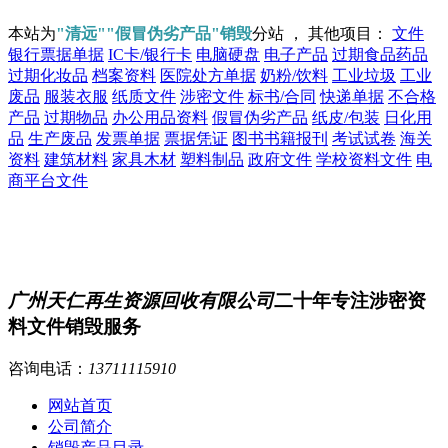
本站为
"清远""假冒伪劣产品"销毁
分站 ， 其他项目：
文件
银行票据单据
IC卡/银行卡
电脑硬盘
电子产品
过期食品药品
过期化妆品
档案资料
医院处方单据
奶粉/饮料
工业垃圾
工业
废品
服装衣服
纸质文件
涉密文件
标书/合同
快递单据
不合格
产品
过期物品
办公用品资料
假冒伪劣产品
纸皮/包装
日化用
品
生产废品
发票单据
票据凭证
图书书籍报刊
考试试卷
海关
资料
建筑材料
家具木材
塑料制品
政府文件
学校资料文件
电
商平台文件
广州天仁再生资源回收有限公司
二十年专注涉密资
料文件销毁服务
咨询电话：
13711115910
网站首页
公司简介
销毁产品目录