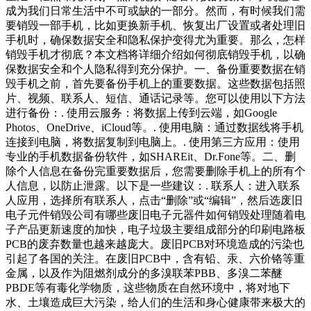
成为我们日常生活中不可或缺的一部分。然而，有时候我们需
要销毁一部手机，比如更换新手机、恢复出厂设置或者处理旧
手机时，确保数据安全和隐私保护变得尤为重要。那么，怎样
销毁手机才彻底？本文档将详细介绍如何彻底销毁手机，以确
保数据安全和个人隐私得到充分保护。一、备份重要数据在销
毁手机之前，首先要备份手机上的重要数据。这些数据包括照
片、视频、联系人、短信、通话记录等。您可以使用以下方法
进行备份：. 使用云服务：将数据上传到云端，如Google
Photos、OneDrive、iCloud等。. 使用电脑：通过数据线将手机
连接到电脑，将数据复制到电脑上。. 使用第三方应用：使用
专业的手机数据备份软件，如SHAREit、Dr.Fone等。二、删
除个人信息在备份完重要数据后，您需要删除手机上的所有个
人信息，以防止泄露。以下是一些建议：. 联系人：进入联系
人应用，选择所有联系人，点击“删除”或“编辑”，然后选废旧
电子元件销毁公司有哪些废旧电子元器件如何销毁处理随着电
子产品更新速度的加快，电子垃圾主要组成部分的印刷电路板
PCB的废弃数量也越来越庞大。废旧PCB对环境造成的污染也
引起了各国的关注。在废旧PCB中，含有铅、汞、六价铬等重
金属，以及作为阻燃剂成分的多溴联苯PBB、多溴二苯醚
PBDE等有毒化学物质，这些物质在自然环境中，将对地下
水、土壤造成巨大污染，给人们的生活和身心健康带来极大的