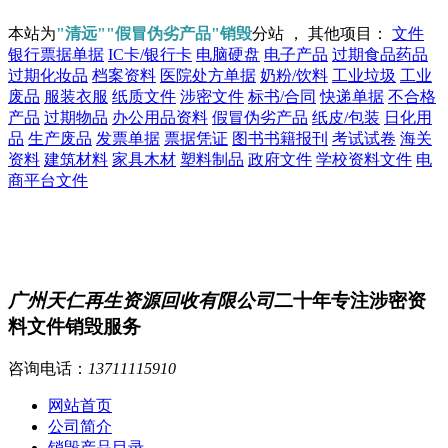
本站为
"清远""假冒伪劣产品"销毁
分站 ， 其他项目：
文件
银行票据单据
IC卡/银行卡
电脑硬盘
电子产品
过期食品药品
过期化妆品
档案资料
医院处方单据
奶粉/饮料
工业垃圾
工业
废品
服装衣服
纸质文件
涉密文件
标书/合同
快递单据
不合格
产品
过期物品
办公用品资料
假冒伪劣产品
纸皮/包装
日化用
品
生产废品
发票单据
票据凭证
图书书籍报刊
考试试卷
海关
资料
建筑材料
家具木材
塑料制品
政府文件
学校资料文件
电
商平台文件
广州天仁再生资源回收有限公司
二十年专注涉密资
料文件销毁服务
咨询电话：
13711115910
网站首页
公司简介
销毁产品目录