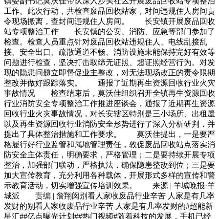
镇委副书记莫沃佳带队深入沙头社区开展废品回收站专项整治
工作。此次行动，共检查废品回收站家，对间违规住人房间责
令现场搬离，查封间违规住人房间。 长安镇开展废品回收
站专项整治工作 长安镇的公安、消防、应急等部门参加了
检查。检查人员重点针对废品回收站违规住人、电线乱接乱
接、安全出口、疏散通道不畅、消防设施未能保持完好有效等
问题进行检查，坚决打击取缔无证照、超证照经营行为。对发
现的隐患问题立即督促业主整改，对无法现场改正的责令限期
整改并做好跟踪落实。 通报了近期再生资源回收行业火灾
事故情况 检查结束后，莫沃佳组织召开全镇再生资源回收
行业消防安全专项整治工作推进座谈会，通报了近期再生资源
回收行业火灾事故情况，对长安辖区特别是三小场所、出租屋
以及再生资源回收行业消防安全形势进行了深入分析研判，并
提出了具体整治措施和工作要求。 莫沃佳提出，一是要严
格履行好行业监管和属地管理责任，敦促废品回收站点落实消
防安全主体责任，明确要求，严格管理；二是要持续开展专项
整治，加强部门联动，严格执法，确保隐患整改到位；三是要
加大宣传教育，充分利用各种载体，开展形式多样的宣传和警
示教育活动，切实增强宣传培训效果。 来源 | 羊城晚报·羊
城派 责编 | 詹翔闵别看人家收废品行业辛苦 人家是有几率
发财的别看人家收废品行业辛苦 人家是有几率发财的#超能新
星汇##亿点曝光计划##热门视频#随着科技的发展，手机已经