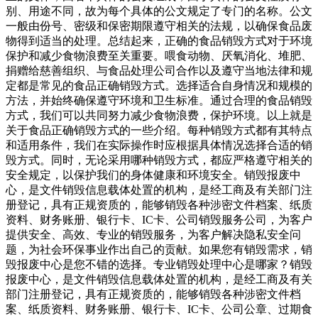
别、用途不同，故为每个具体的公文规定了专门的名称。公文
一般由份号、密级和保密期限遵守相关的法规，以确保食品废
物得到适当的处理。总结起来，正确的食品销毁方式对于环境
保护和减少食物浪费至关重要。喂食动物、厌氧消化、堆肥、
捐赠给慈善组织、与食品处理公司合作以及遵守当地法律和规
定都是常见的食品正确销毁方式。选择适合自身情况和规模的
方法，并始终确保遵守环境和卫生标准。通过合理的食品销毁
方式，我们可以共同努力减少食物浪费，保护环境。以上就是
关于食品正确销毁方式的一些介绍。每种销毁方式都有其特点
和适用条件，我们在实际操作时应根据具体情况选择合适的销
毁方式。同时，无论采用哪种销毁方式，都应严格遵守相关的
安全规定，以保护我们的身体健康和环境安全。销毁报废中
心，是文件销毁信息载体处置的机构，是经工商及有关部门注
册登记，具有正规资质的，能够销毁各种涉密文件档案、纸质
资料、财务账册、银行卡、IC卡、公司销毁服务公司，为客户
提供安全、高效、专业的销毁服务，为客户解决隐私安全问
题，为社会环保事业作出自己的贡献。如果您有销毁需求，销
毁报废中心是您不错的选择。专业销毁处理中心是哪家？销毁
报废中心，是文件销毁信息载体处置的机构，是经工商及有关
部门注册登记，具有正规资质的，能够销毁各种涉密文件档
案、纸质资料、财务账册、银行卡、IC卡、公司公章、过期食