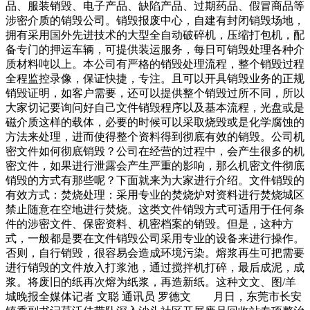
品、服装销毁、电子产品、缺陷产品、过期药品、假冒商品等
涉密介质的销毁公司。销毁报废中心，自建有封闭销毁场地，
拥有采用国外先进技术的大型全自动破碎机，压缩打包机，配
备专门的押运车辆，可提供装运服务，每日可销毁处理各种介
质材料吨以上。本公司有严格的销毁处理流程，整个销毁过程
全程监控录像，保证快捷，专注。且可以开具销毁业务的正规
销毁证明，如客户需要，还可以提供整个销毁过所不同，所以
大家切记要询问好自己文件销毁程序以及基本流程，光盘或是
磁介质这样的载体，必要的时候可以采取烧毁或是化学腐蚀的
方法来处理，进而使得整个资料得到彻底有效的销毁。公司机
密文件如何彻底销毁？公司在经营的过程中，会产生很多的机
密文件，如果进行泄露会产生严重的影响，那么机密文件彻底
销毁的方式有那些呢？下面就来为大家进行介绍。文件销毁的
有效方式：焚烧处理：采用专业的焚烧炉对资料进行焚烧城区
禁止随意在空地进行焚烧。这类文件销毁方式可适用于任何条
件的涉密文件、保密资料、机密档案的销毁。但是，这种方
式，一般都是要在文件销毁公司采用专业的设备来进行操作。
否则，自行销毁，很容易会造成环境污染。熔浆再生可把需要
进行销毁的文件放入打浆池，通过搅拌机打碎，最后成泥，成
浆。将废旧的纸再次熔为纸浆，再造新纸。这种文文、图/羊
城晚报全媒体记者 文聪 通讯员 罗德文 月日，东莞市长安