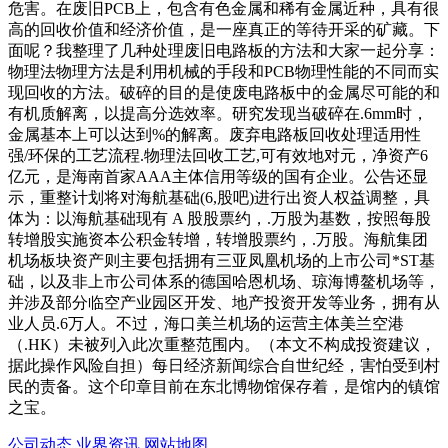
危害。在废旧PCB上，包含有色金属和稀有金属近种，具有很
高的回收价值和经济价值，是一座真正的等待开采的矿藏。下
面呢？我整理了几种处理废旧电路板的方法和大家一起分享：
物理法物理方法是利用机械的手段和PCB物理性能的不同而实
现回收的方法。破碎的目的是使废电路板中的金属尽可能的和
有机质解离，以提高分选效率。研究发现当破碎在.6mm时，
金属基本上可以达到%的解离。废弃电路板回收处理适用性
强/环保的工艺流程.物理法回收工艺,可有效地对元，净资产6
亿元，是海南首家AAA主体信用等级的国有企业。公告还显
示，重整计划将对海航基础(6,股吧)进行出资人权益调整，具
体为：以海航基础现有 A 股股票约，.万股为基数，按照每股
转增股实施资本公积金转增，转增股票约，.万股。海航集团
机场板块资产则主要包括拥有三亚凤凰机场的上市公司*ST基
础，以及非上市公司体系的德国哈恩机场、琼海博鳌机场等，
并涉及部分临空产业园区开发、地产投资开发等业务，拥有从
业人员.6万人。不过，海口美兰机场的运营主体美兰空港
（.HK）未被列入此次重整范围内。（本文不构成投资建议，
据此操作风险自担）每日经济新闻综合自世纪经，害怕受到村
民的责备。这个印章目前在东北博物馆保存着，是馆内的镇馆
之宝。
公司动态
业界资讯
网站地图