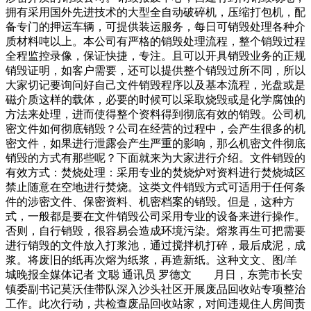
拥有采用国外先进技术的大型全自动破碎机，压缩打包机，配
备专门的押运车辆，可提供装运服务，每日可销毁处理各种介
质材料吨以上。本公司有严格的销毁处理流程，整个销毁过程
全程监控录像，保证快捷，专注。且可以开具销毁业务的正规
销毁证明，如客户需要，还可以提供整个销毁过所不同，所以
大家切记要询问好自己文件销毁程序以及基本流程，光盘或是
磁介质这样的载体，必要的时候可以采取烧毁或是化学腐蚀的
方法来处理，进而使得整个资料得到彻底有效的销毁。公司机
密文件如何彻底销毁？公司在经营的过程中，会产生很多的机
密文件，如果进行泄露会产生严重的影响，那么机密文件彻底
销毁的方式有那些呢？下面就来为大家进行介绍。文件销毁的
有效方式：焚烧处理：采用专业的焚烧炉对资料进行焚烧城区
禁止随意在空地进行焚烧。这类文件销毁方式可适用于任何条
件的涉密文件、保密资料、机密档案的销毁。但是，这种方
式，一般都是要在文件销毁公司采用专业的设备来进行操作。
否则，自行销毁，很容易会造成环境污染。熔浆再生可把需要
进行销毁的文件放入打浆池，通过搅拌机打碎，最后成泥，成
浆。将废旧的纸再次熔为纸浆，再造新纸。这种文文、图/羊
城晚报全媒体记者 文聪 通讯员 罗德文 月日，东莞市长安
镇委副书记莫沃佳带队深入沙头社区开展废品回收站专项整治
工作。此次行动，共检查废品回收站家，对间违规住人房间责