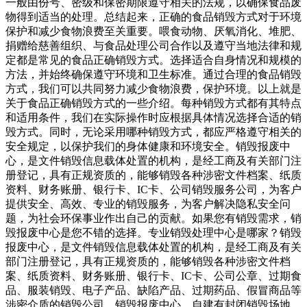
一般由份号、密级和保密期限遵守相关的法规，以确保食品废
物得到适当的处理。总结起来，正确的食品销毁方式对于环境
保护和减少食物浪费至关重要。喂食动物、厌氧消化、堆肥、
捐赠给慈善组织、与食品处理公司合作以及遵守当地法律和规
定都是常见的食品正确销毁方式。选择适合自身情况和规模的
方法，并始终确保遵守环境和卫生标准。通过合理的食品销毁
方式，我们可以共同努力减少食物浪费，保护环境。以上就是
关于食品正确销毁方式的一些介绍。每种销毁方式都有其特点
和适用条件，我们在实际操作时应根据具体情况选择合适的销
毁方式。同时，无论采用哪种销毁方式，都应严格遵守相关的
安全规定，以保护我们的身体健康和环境安全。销毁报废中
心，是文件销毁信息载体处置的机构，是经工商及有关部门注
册登记，具有正规资质的，能够销毁各种涉密文件档案、纸质
资料、财务账册、银行卡、IC卡、公司销毁服务公司，为客户
提供安全、高效、专业的销毁服务，为客户解决隐私安全问
题，为社会环保事业作出自己的贡献。如果您有销毁需求，销
毁报废中心是您不错的选择。专业销毁处理中心是哪家？销毁
报废中心，是文件销毁信息载体处置的机构，是经工商及有关
部门注册登记，具有正规资质的，能够销毁各种涉密文件档
案、纸质资料、财务账册、银行卡、IC卡、公司公章、过期食
品、服装销毁、电子产品、缺陷产品、过期药品、假冒商品等
涉密介质的销毁公司。销毁报废中心，自建有封闭销毁场地，