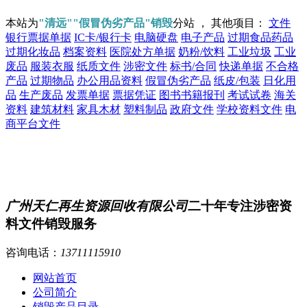
本站为
"清远""假冒伪劣产品"销毁
分站 ， 其他项目：
文件
银行票据单据
IC卡/银行卡
电脑硬盘
电子产品
过期食品药品
过期化妆品
档案资料
医院处方单据
奶粉/饮料
工业垃圾
工业
废品
服装衣服
纸质文件
涉密文件
标书/合同
快递单据
不合格
产品
过期物品
办公用品资料
假冒伪劣产品
纸皮/包装
日化用
品
生产废品
发票单据
票据凭证
图书书籍报刊
考试试卷
海关
资料
建筑材料
家具木材
塑料制品
政府文件
学校资料文件
电
商平台文件
广州天仁再生资源回收有限公司
二十年专注涉密资
料文件销毁服务
咨询电话：
13711115910
网站首页
公司简介
销毁产品目录