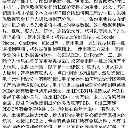
要销毁一部手机，比如更换新手机、恢复出厂设置或者处理旧
手机时，确保数据安全和隐私保护变得尤为重要。那么，怎样
销毁手机才彻底？本文档将详细介绍如何彻底销毁手机，以确
保数据安全和个人隐私得到充分保护。一、备份重要数据在销
毁手机之前，首先要备份手机上的重要数据。这些数据包括照
片、视频、联系人、短信、通话记录等。您可以使用以下方法
进行备份：. 使用云服务：将数据上传到云端，如Google
Photos、OneDrive、iCloud等。. 使用电脑：通过数据线将手机
连接到电脑，将数据复制到电脑上。. 使用第三方应用：使用
专业的手机数据备份软件，如SHAREit、Dr.Fone等。二、删
除个人信息在备份完重要数据后，您需要删除手机上的所有个
人信息，以防止泄露。以下是一些建议：. 联系人：进入联系
人应用，选择所有联系人，点击“删除”或“编辑”，然后选废旧
电子元件销毁公司有哪些废旧电子元器件如何销毁处理随着电
子产品更新速度的加快，电子垃圾主要组成部分的印刷电路板
PCB的废弃数量也越来越庞大。废旧PCB对环境造成的污染也
引起了各国的关注。在废旧PCB中，含有铅、汞、六价铬等重
金属，以及作为阻燃剂成分的多溴联苯PBB、多溴二苯醚
PBDE等有毒化学物质，这些物质在自然环境中，将对地下
水、土壤造成巨大污染，给人们的生活和身心健康带来极大的
危害。在废旧PCB上，包含有色金属和稀有金属近种，具有很
高的回收价值和经济价值，是一座真正的等待开采的矿藏。下