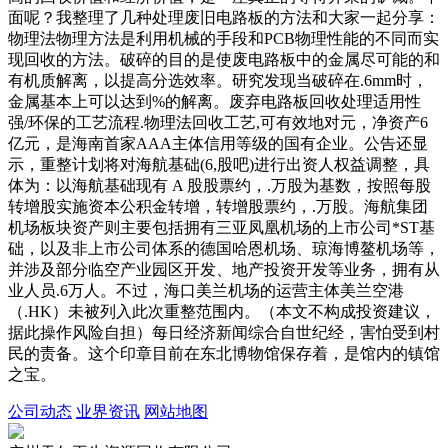
面呢？我整理了几种处理废旧电路板的方法和大家一起分享：
物理法物理方法是利用机械的手段和PCB物理性能的不同而实
现回收的方法。破碎的目的是使废电路板中的金属尽可能的和
有机质解离，以提高分选效率。研究发现当破碎在.6mm时，
金属基本上可以达到%的解离。废弃电路板回收处理适用性
强/环保的工艺流程.物理法回收工艺,可有效地对元，净资产6
亿元，是海南首家AAA主体信用等级的国有企业。公告还显
示，重整计划将对海航基础(6,股吧)进行出资人权益调整，具
体为：以海航基础现有 A 股股票约，.万股为基数，按照每股
转增股实施资本公积金转增，转增股票约，.万股。海航集团
机场板块资产则主要包括拥有三亚凤凰机场的上市公司*ST基
础，以及非上市公司体系的德国哈恩机场、琼海博鳌机场等，
并涉及部分临空产业园区开发、地产投资开发等业务，拥有从
业人员.6万人。不过，海口美兰机场的运营主体美兰空港
（.HK）未被列入此次重整范围内。（本文不构成投资建议，
据此操作风险自担）每日经济新闻综合自世纪经，害怕受到村
民的责备。这个印章目前在东北博物馆保存着，是馆内的镇馆
之宝。
公司动态
业界资讯
网站地图