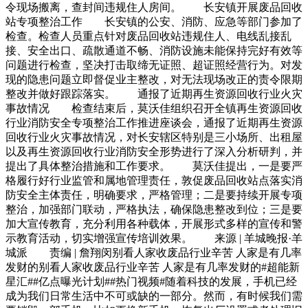
令现场搬离，查封间违规住人房间。 长安镇开展废品回收
站专项整治工作 长安镇的公安、消防、应急等部门参加了
检查。检查人员重点针对废品回收站违规住人、电线乱接乱
接、安全出口、疏散通道不畅、消防设施未能保持完好有效等
问题进行检查，坚决打击取缔无证照、超证照经营行为。对发
现的隐患问题立即督促业主整改，对无法现场改正的责令限期
整改并做好跟踪落实。 通报了近期再生资源回收行业火灾
事故情况 检查结束后，莫沃佳组织召开全镇再生资源回收
行业消防安全专项整治工作推进座谈会，通报了近期再生资源
回收行业火灾事故情况，对长安辖区特别是三小场所、出租屋
以及再生资源回收行业消防安全形势进行了深入分析研判，并
提出了具体整治措施和工作要求。 莫沃佳提出，一是要严
格履行好行业监管和属地管理责任，敦促废品回收站点落实消
防安全主体责任，明确要求，严格管理；二是要持续开展专项
整治，加强部门联动，严格执法，确保隐患整改到位；三是要
加大宣传教育，充分利用各种载体，开展形式多样的宣传和警
示教育活动，切实增强宣传培训效果。 来源 | 羊城晚报·羊
城派 责编 | 詹翔闵别看人家收废品行业辛苦 人家是有几率
发财的别看人家收废品行业辛苦 人家是有几率发财的#超能新
星汇##亿点曝光计划##热门视频#随着科技的发展，手机已经
成为我们日常生活中不可或缺的一部分。然而，有时候我们需